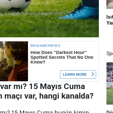
Is
Yen
Sp
var mı? 15 Mayıs Cuma
 maçı var, hangi kanalda?
 mı? 15 Mayıs Cuma bugün kimin
Dü