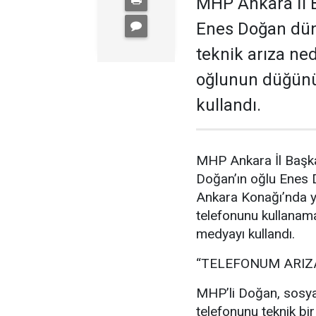
MHP Ankara İl B
Enes Doğan düny
teknik arıza ne
oğlunun düğünü
kullandı.
MHP Ankara İl Başka
Doğan’ın oğlu Enes
Ankara Konağı’nda ya
telefonunu kullanam
medyayı kullandı.
“TELEFONUM ARIZ
MHP’li Doğan, sosya
telefonunu teknik bir