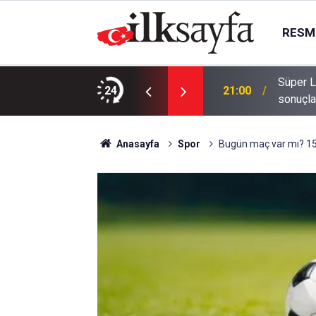
RESMI
Süper L
k duruşmada ağırlaştırılmış müebbet
24
21:00
sonuçla
Anasayfa
Spor
Bugün maç var mı? 15