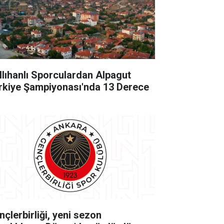
llıhanlı Sporculardan Alpagut
rkiye Şampiyonası'nda 13 Derece
nçlerbirliği, yeni sezon