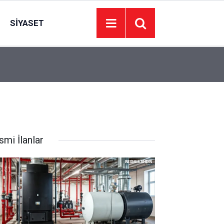
SIYASET
20:37
Bakan Kacır: Son 23 yılda örnek kalkınma hamles
smi İlanlar