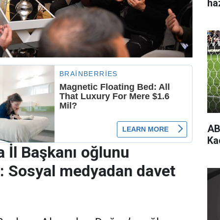
ha
AB
Ka
 İl Başkanı oğlunu
r: Sosyal medyadan davet