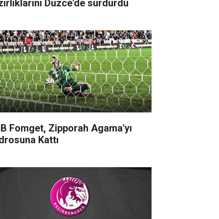
zırlıklarını Düzce'de sürdürdü
B Fomget, Zipporah Agama'yı
drosuna Kattı