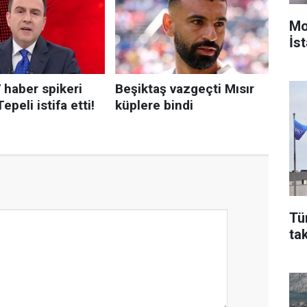
Mo
İst
Tü
ta