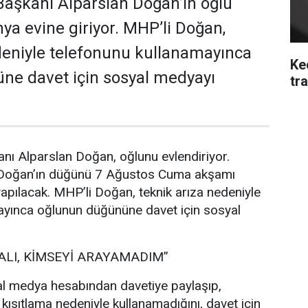
aşkanı Alparslan Doğan’ın oğlu
a evine giriyor. MHP’li Doğan,
deniyle telefonunu kullanamayınca
Ke
ne davet için sosyal medyayı
tra
nı Alparslan Doğan, oğlunu evlendiriyor.
 Doğan’ın düğünü 7 Ağustos Cuma akşamı
pılacak. MHP’li Doğan, teknik arıza nedeniyle
ayınca oğlunun düğününe davet için sosyal
ALI, KİMSEYİ ARAYAMADIM”
l medya hesabından davetiye paylaşıp,
 kısıtlama nedeniyle kullanamadığını, davet için