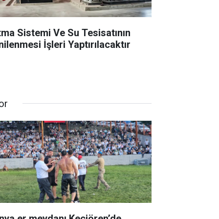
ıtma Sistemi Ve Su Tesisatının
ilenmesi İşleri Yaptırılacaktır
or
nya er meydanı Keçiören’de