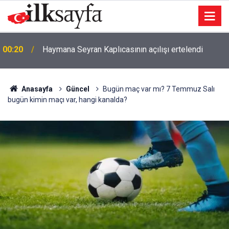
23:03
Şarkıcı Cansever hayatını kaybetti
Anasayfa
Güncel
Bugün maç var mı? 7 Temmuz Salı
bugün kimin maçı var, hangi kanalda?