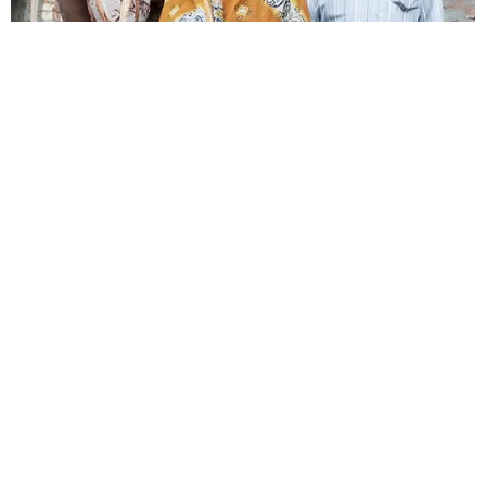
HABERE
YORUM KAT
UYARI:
Küfür, hakaret, rencide edici cümleler veya imalar, inançlara saldırı
içeren, imla kuralları ile yazılmamış,
Türkçe karakter kullanılmayan ve büyük harflerle yazılmış yorumlar