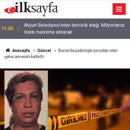
11:00
Ankara yollarında çalışma alarmı: Sürücüler dikkat!
Anasayfa
Güncel
Bursa'da psikolojik sorunları olan
şahıs annesini katletti