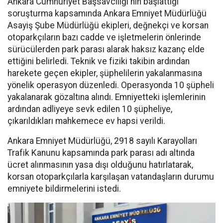
Ankara Cumhuriyet Başsavcılığı'nın başlattığı
soruşturma kapsamında Ankara Emniyet Müdürlüğü
Asayiş Şube Müdürlüğü ekipleri, değnekçi ve korsan
otoparkçıların bazı cadde ve işletmelerin önlerinde
sürücülerden park parası alarak haksız kazanç elde
ettiğini belirledi. Teknik ve fiziki takibin ardından
harekete geçen ekipler, şüphelilerin yakalanmasına
yönelik operasyon düzenledi. Operasyonda 10 şüpheli
yakalanarak gözaltına alındı. Emniyetteki işlemlerinin
ardından adliyeye sevk edilen 10 şüpheliye,
çıkarıldıkları mahkemece ev hapsi verildi.
Ankara Emniyet Müdürlüğü, 2918 sayılı Karayolları
Trafik Kanunu kapsamında park parası adı altında
ücret alınmasının yasa dışı olduğunu hatırlatarak,
korsan otoparkçılarla karşılaşan vatandaşların durumu
emniyete bildirmelerini istedi.