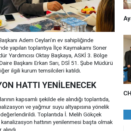
Ay
Başkanı Adem Ceylan’ın ev sahipliğinde
inde yapılan toplantıya İlçe Kaymakamı Soner
dür Yardımcısı Oktay Başkaya, ASKİ 3. Bölge
 Daire Başkanı Erkan Sarı, DSİ 51. Şube Müdürü
r ilgili kurum temsilcileri katıldı.
ON HATTI YENİLENECEK
CH
çlarının kapsamlı şekilde ele alındığı toplantıda,
nalizasyon ve yağmur suyu altyapısına yönelik
değerlendirildi. Toplantıda İ. Melih Gökçek
kanalizasyon hattının yenilenmesi başta olmak
 alındı.