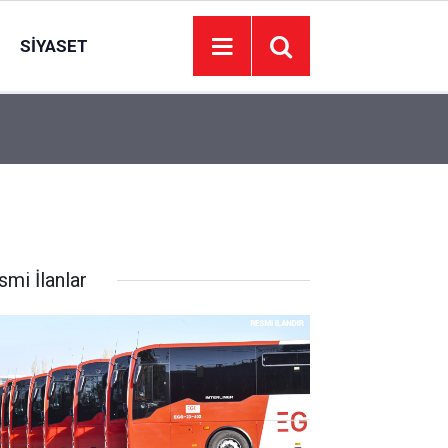
SIYASET
23:11
Uludağ'da çıkan orman yangınına müdahale sürü
smi İlanlar