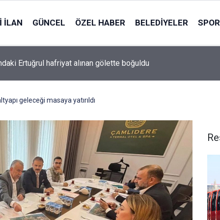
 İLAN
GÜNCEL
ÖZEL HABER
BELEDIYELER
SPOR
ndaki Ertuğrul hafriyat alınan gölette boğuldu
ltyapı geleceği masaya yatırıldı
Re