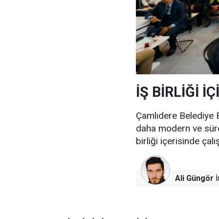
İŞ BİRLİĞİ 
Çamlıdere Belediye B
daha modern ve sürdü
birliği içerisinde çal
Ali Güngör
İ