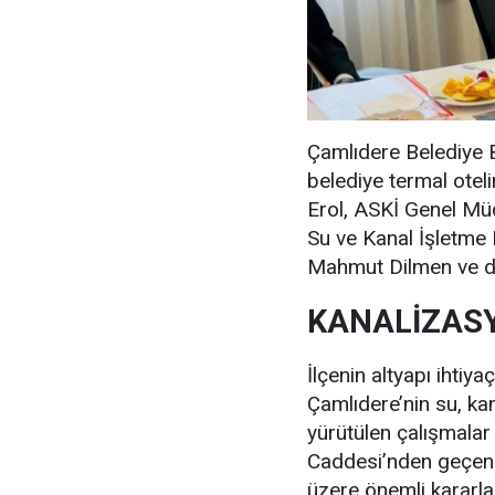
Çamlıdere Belediye 
belediye termal otel
Erol, ASKİ Genel Mü
Su ve Kanal İşletme
Mahmut Dilmen ve diğe
KANALİZASY
İlçenin altyapı ihtiya
Çamlıdere’nin su, ka
yürütülen çalışmalar 
Caddesi’nden geçen 
üzere önemli kararlar