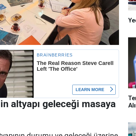
Ye
Te
in altyapı geleceği masaya
Al
tyapının durumu ve geleceği üzerine