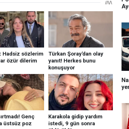
Ay
Na
yen