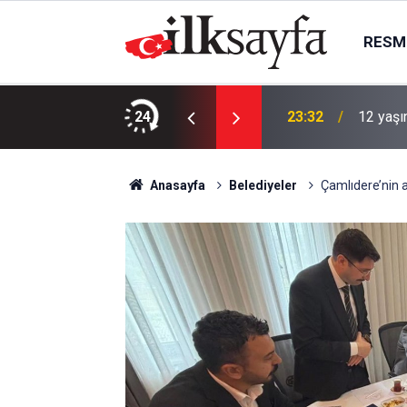
RESMI
LINACAKTIR
24
23:32
12 yaşı
Anasayfa
Belediyeler
Çamlıdere’nin a