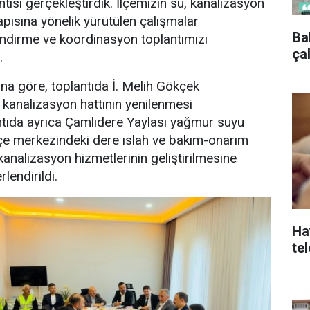
ısı gerçekleştirdik. İlçemizin su, kanalizasyon
pısına yönelik yürütülen çalışmalar
Ba
dirme ve koordinasyon toplantımızı
ça
.
ına göre, toplantıda İ. Melih Gökçek
kanalizasyon hattının yenilenmesi
lantıda ayrıca Çamlıdere Yaylası yağmur suyu
 ilçe merkezindeki dere ıslah ve bakım-onarım
 kanalizasyon hizmetlerinin geliştirilmesine
lendirildi.
Ha
te