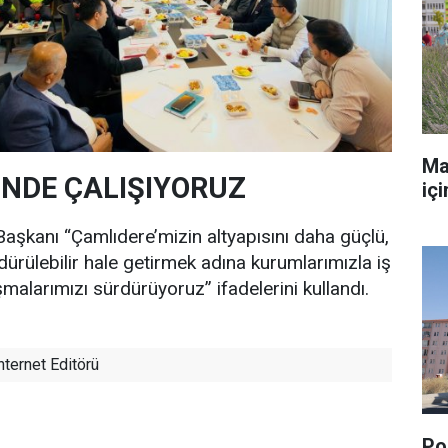
Ma
İÇİNDE ÇALIŞIYORUZ
iç
aşkanı “Çamlıdere’mizin altyapısını daha güçlü,
rülebilir hale getirmek adına kurumlarımızla iş
ışmalarımızı sürdürüyoruz” ifadelerini kullandı.
nternet Editörü
Pol