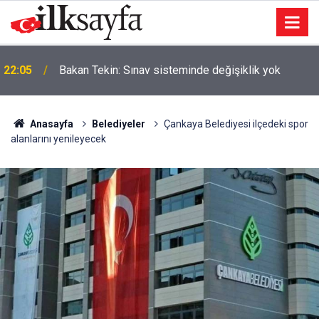
22:05
Bakan Tekin: Sınav sisteminde değişiklik yok
Anasayfa
Belediyeler
Çankaya Belediyesi ilçedeki spor
alanlarını yenileyecek