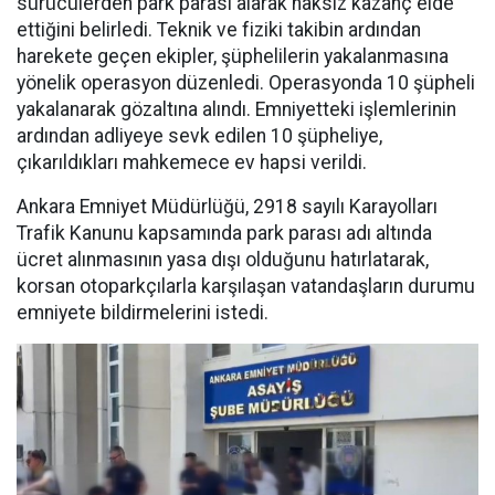
sürücülerden park parası alarak haksız kazanç elde
ettiğini belirledi. Teknik ve fiziki takibin ardından
harekete geçen ekipler, şüphelilerin yakalanmasına
yönelik operasyon düzenledi. Operasyonda 10 şüpheli
yakalanarak gözaltına alındı. Emniyetteki işlemlerinin
ardından adliyeye sevk edilen 10 şüpheliye,
çıkarıldıkları mahkemece ev hapsi verildi.
Ankara Emniyet Müdürlüğü, 2918 sayılı Karayolları
Trafik Kanunu kapsamında park parası adı altında
ücret alınmasının yasa dışı olduğunu hatırlatarak,
korsan otoparkçılarla karşılaşan vatandaşların durumu
emniyete bildirmelerini istedi.