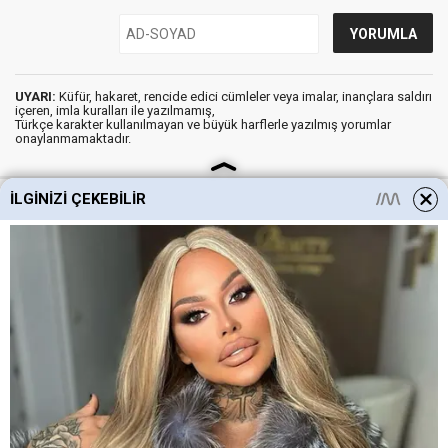
UYARI:
Küfür, hakaret, rencide edici cümleler veya imalar, inançlara saldırı
içeren, imla kuralları ile yazılmamış,
Türkçe karakter kullanılmayan ve büyük harflerle yazılmış yorumlar
onaylanmamaktadır.
İLGINIZI ÇEKEBILIR
Gazete İlk Sayfa © 2012
Künye
İletişim
Gizlilik İlkeleri
Aydınlatma Metni
Kişisel Verilerin Korunması