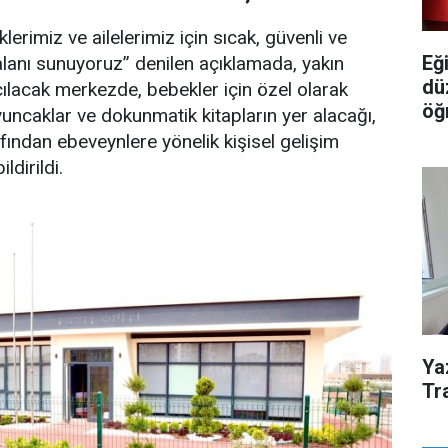
erimiz ve ailelerimiz için sıcak, güvenli ve
Eğ
 alanı sunuyoruz” denilen açıklamada, yakın
dü
lacak merkezde, bebekler için özel olarak
öğ
yuncaklar ve dokunmatik kitapların yer alacağı,
fından ebeveynlere yönelik kişisel gelişim
ldirildi.
Ya
Tra