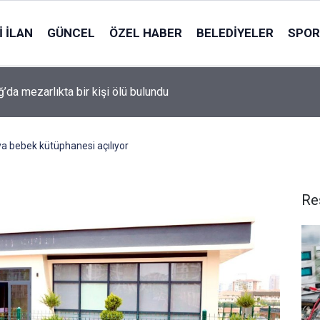
 İLAN
GÜNCEL
ÖZEL HABER
BELEDIYELER
SPOR
ğ’da mezarlıkta bir kişi ölü bulundu
a bebek kütüphanesi açılıyor
Re