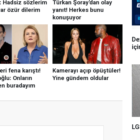
De
iç
LG