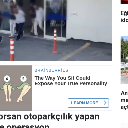
Eğ
id
An
me
açt
orsan otoparkçılık yapan
re operasyon