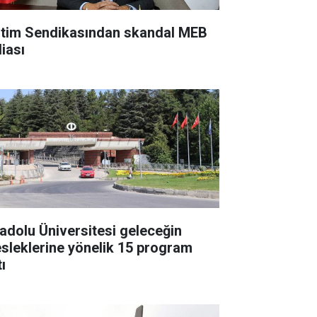
itim Sendikasından skandal MEB
diası
adolu Üniversitesi geleceğin
sleklerine yönelik 15 program
ı