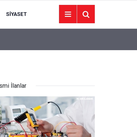
SIYASET
22:09
İzmir’de 44 kişi hayatını kaybetti… 7 Ağustos 20
smi İlanlar