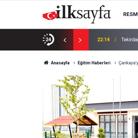
RESMI
da, Juventus Inter ne zaman, saat kaçta
24
22:14
Tekirda
Anasayfa
Eğitim Haberleri
Çankaya’y