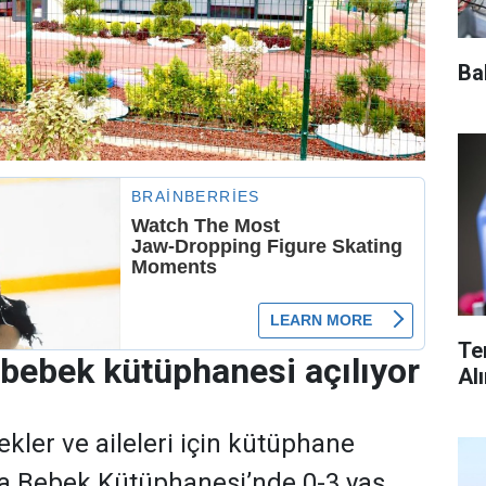
Ba
Te
bebek kütüphanesi açılıyor
Al
kler ve aileleri için kütüphane
ga Bebek Kütüphanesi’nde 0-3 yaş