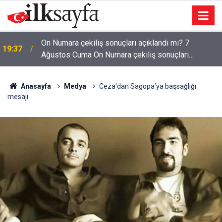
Bakan Kurum: Bu işler ahbap çavuş ilişkisiyle
19:36
yürümez
Anasayfa
Medya
Ceza'dan Sagopa’ya başsağlığı
mesajı