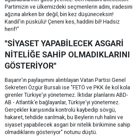
Partimizin ve ülkemizdeki seçmenlerin adını, iradesini
ağzına alırken bir değil, bin kez düşüneceksin!
Kandil'in püskülü! Çeneni kes, haddini bil! Hadsiz
herif!"
"SİYASET YAPABİLECEK ASGARİ
NİTELİĞE SAHİP OLMADIKLARINI
GÖSTERİYOR"
Başarır'ın paylaşımını alıntılayan Vatan Partisi Genel
Sekreteri Özgür Bursalı ise "FETÖ ve PKK ile kol kola
girenler Türkiye'yi yönetemez. İktidar planlarını ABD-
AB - Atlantik'e bağlayanlar, Türkiye'yi yönetemez.
Gerçekler karşısında kontrolü kaybedip sövgü,
hakaret, tehdide sarılmak, bu Beylerin ruh halini ve
siyaset yapabilecek asgari bir nitelik birikimine sahip
olmadıklarını gösteriyor" notunu düştü.