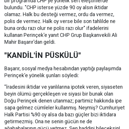
bir programda CHP'ye yönelik sert eleştirilerde
bulundu. "CHP isterse yüzde 90 oy alsın iktidar
olamaz. Halk bu desteği vermez, ordu da vermez,
polis de vermez. Halk oy verse bile son tahlilde ne
buna ordu razı olur ne polis razı olur" ifadelerini
kullanan Perinçek'e yanıt CHP Grup Başkanvekili Ali
Mahir Başarır'dan geldi.
"KANDİL'İN PÜSKÜLÜ"
Başarır, sosyal medya hesabından yaptığı paylaşımda
Perinçek'e yönelik şunları söyledi:
"İradesini iktidar ve yanlılarına ipotek veren, siyaseten
beyin ölümü gerçekleşen ve siyasi bir bunak olan
Doğu Perinçek denen utanmaz; partimiz hakkında ipe
sapa gelmez cümleler kullanmış. Neymiş? Cumhuriyet
Halk Partisi %90 oy alsa da bazı güçler bizi iktidara
getirmezmiş. Ona ne senin gücün ne de
ağababalarının gücü yetmez. Sen haddini bileceksin!