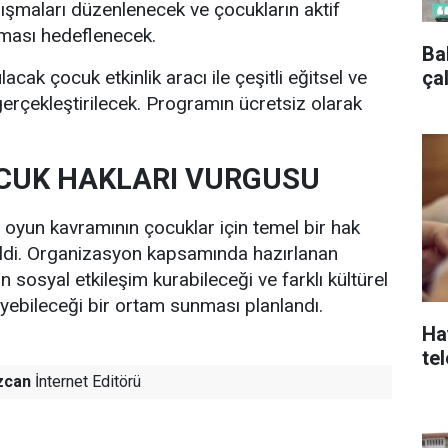
lışmaları düzenlenecek ve çocukların aktif
aması hedeflenecek.
Ba
ça
lacak çocuk etkinlik aracı ile çeşitli eğitsel ve
 gerçekleştirilecek. Programın ücretsiz olarak
CUK HAKLARI VURGUSU
 oyun kavramının çocuklar için temel bir hak
ildi. Organizasyon kapsamında hazırlanan
 sosyal etkileşim kurabileceği ve farklı kültürel
eyebileceği bir ortam sunması planlandı.
Ha
te
zcan
İnternet Editörü