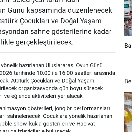
yun Günü kapsamında düzenlenecek
Atatürk Çocukları ve Doğal Yaşam
asyondan sahne gösterilerine kadar
likle gerçekleştirilecek.
Ba
yönelik hazırlanan Uluslararası Oyun Günü
 2026 tarihinde 10.00 ile 16.00 saatleri arasında
lacak. Atatürk Çocukları ve Doğal Yaşam
Be
tirilecek organizasyonda gün boyu sürecek
 ve eğlence aktiviteleri yer alacak.
animasyon gösterileri, jonglör performansları
rı sahnelenecek. Çocuklara yönelik hazırlanan
ble show, kukla gösterileri ve Hacivat
rı da izleyicilerle buluşacak.