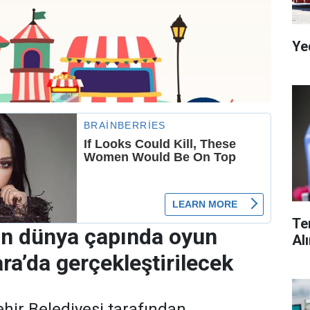
Ye
Te
in dünya çapında oyun
Al
ra’da gerçekleştirilecek
ir Belediyesi tarafından