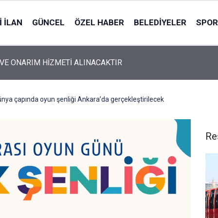
 İLAN
GÜNCEL
ÖZEL HABER
BELEDIYELER
SPOR
VE ONARIM HİZMETİ ALINACAKTIR
ünya çapında oyun şenliği Ankara’da gerçekleştirilecek
Re