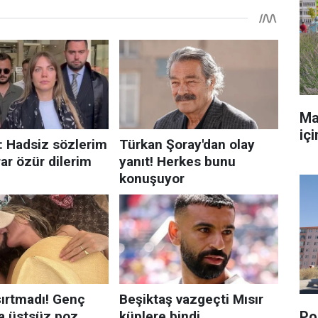
Ma
iç
Pol