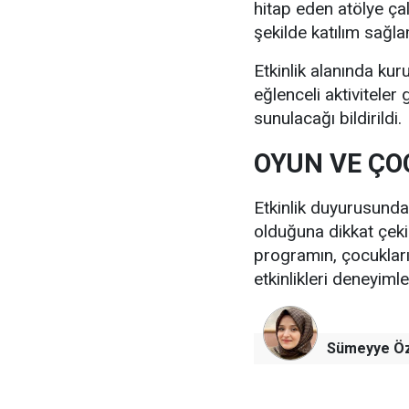
hitap eden atölye ça
şekilde katılım sağl
Etkinlik alanında kuru
eğlenceli aktiviteler
sunulacağı bildirildi.
OYUN VE ÇO
Etkinlik duyurusunda
olduğuna dikkat çek
programın, çocukların
etkinlikleri deneyiml
Sümeyye Ö