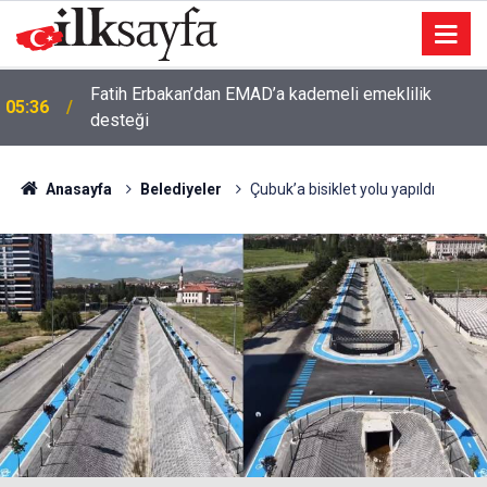
Fatih Erbakan’dan EMAD’a kademeli emeklilik
05:36
desteği
Anasayfa
Belediyeler
Çubuk’a bisiklet yolu yapıldı