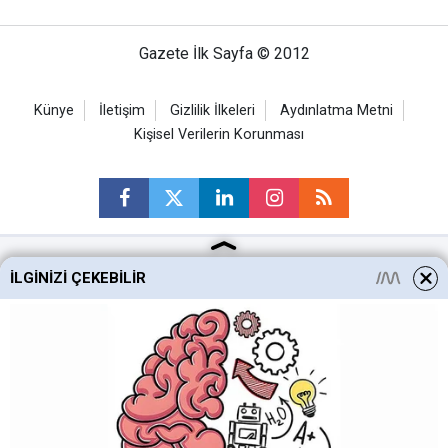
Gazete İlk Sayfa © 2012
Künye
İletişim
Gizlilik İlkeleri
Aydınlatma Metni
Kişisel Verilerin Korunması
İLGINIZI ÇEKEBILIR
Ankara Haberleri
Keçiören Haberleri
Altındağ Haberleri
Sincan Haberleri
Mamak Haberleri