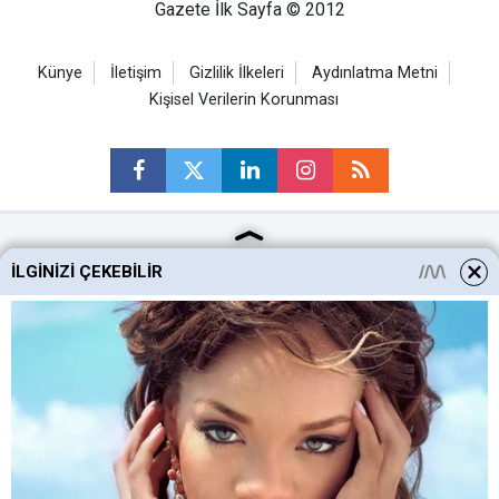
Gazete İlk Sayfa © 2012
Künye
İletişim
Gizlilik İlkeleri
Aydınlatma Metni
Kişisel Verilerin Korunması
Ankara Haberleri
İLGINIZI ÇEKEBILIR
Keçiören Haberleri
Altındağ Haberleri
Sincan Haberleri
Mamak Haberleri