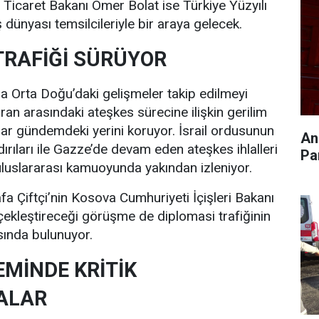
. Ticaret Bakanı Ömer Bolat ise Türkiye Yüzyılı
ş dünyası temsilcileriyle bir araya gelecek.
TRAFİĞİ SÜRÜYOR
da Orta Doğu’daki gelişmeler takip edilmeyi
ran arasındaki ateşkes sürecine ilişkin gerilim
alar gündemdeki yerini koruyor. İsrail ordusunun
An
ırıları ile Gazze’de devam eden ateşkes ihlalleri
Pa
luslararası kamuoyunda yakından izleniyor.
fa Çiftçi’nin Kosova Cumhuriyeti İçişleri Bakanı
rçekleştireceği görüşme de diplomasi trafiğinin
asında bulunuyor.
MİNDE KRİTİK
ALAR