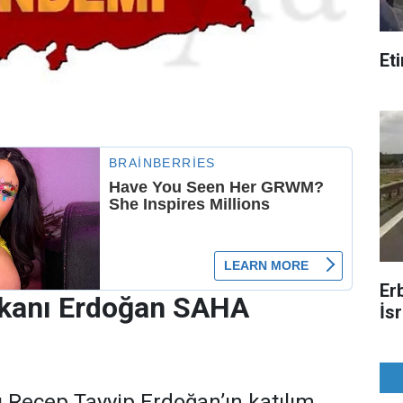
Et
Er
kanı Erdoğan SAHA
İsr
Recep Tayyip Erdoğan’ın katılım