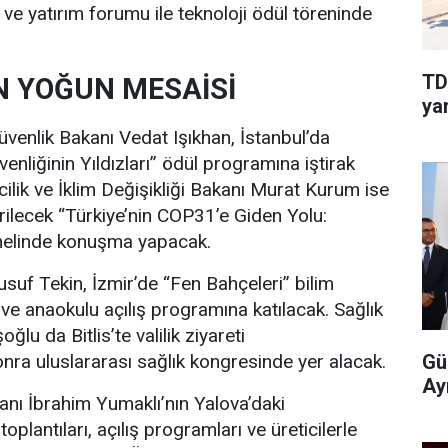
ve yatırım forumu ile teknoloji ödül töreninde
TD
 YOĞUN MESAİSİ
yar
venlik Bakanı Vedat Işıkhan, İstanbul’da
nliğinin Yıldızları” ödül programına iştirak
cilik ve İklim Değişikliği Bakanı Murat Kurum ise
rilecek “Türkiye’nin COP31’e Giden Yolu:
anelinde konuşma yapacak.
usuf Tekin, İzmir’de “Fen Bahçeleri” bilim
 ve anaokulu açılış programına katılacak. Sağlık
u da Bitlis’te valilik ziyareti
onra uluslararası sağlık kongresinde yer alacak.
Gü
Ay
nı İbrahim Yumaklı’nın Yalova’daki
oplantıları, açılış programları ve üreticilerle