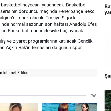
 basketbol heyecanı yaşanacak. Basketbol
Ba
f serisinin dördüncü maçında Fenerbahçe Beko,
yar
algiris’e konuk olacak. Türkiye Sigorta
i’nde normal sezonun son haftası Anadolu Efes
ce Basketbol mücadelesiyle başlayacak.
ılış ve ziyaret programlarına katılacak Gençlik
n Aşkın Bak’ın temasları da günün spor
.
n
İnternet Editörü
Şa