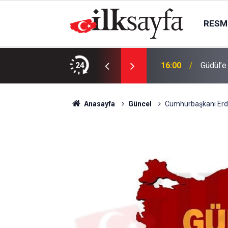
RESMI
aydi hanımlar konaklara
24
16:00
Güdül’e
Anasayfa
Güncel
Cumhurbaşkanı Er