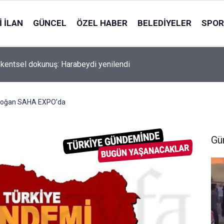
 İLAN
GÜNCEL
ÖZEL HABER
BELEDIYELER
SPOR
 kentsel dokunuş: Harabeydi yenilendi
doğan SAHA EXPO’da
Gü