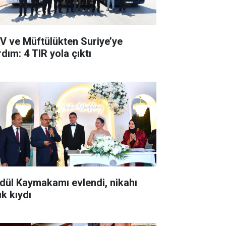
V ve Müftülükten Suriye’ye
dım: 4 TIR yola çıktı
dül Kaymakamı evlendi, nikahı
ık kıydı