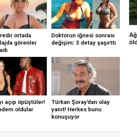
Ağ
öl