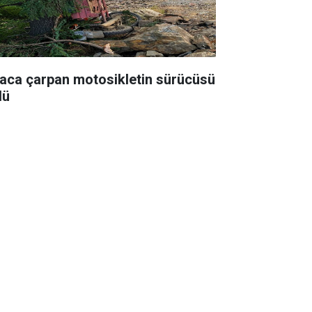
aca çarpan motosikletin sürücüsü
dü