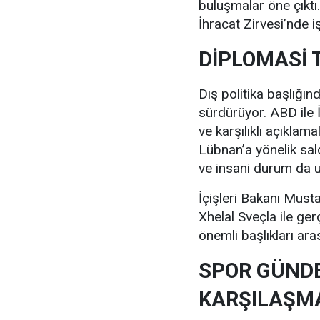
buluşmalar öne çıktı
İhracat Zirvesi’nde i
DİPLOMASİ 
Dış politika başlığın
sürdürüyor. ABD ile İ
ve karşılıklı açıklam
Lübnan’a yönelik sald
ve insani durum da u
İçişleri Bakanı Musta
Xhelal Sveçla ile ge
önemli başlıkları ar
SPOR GÜNDE
KARŞILAŞM