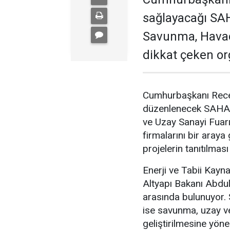
sağlayacağı SA
Savunma, Havac
dikkat çeken or
Cumhurbaşkanı Rece
düzenlenecek SAHA 
ve Uzay Sanayi Fuarı
firmalarını bir araya
projelerin tanıtılması
Enerji ve Tabii Kayn
Altyapı Bakanı Abdul
arasında bulunuyor. 
ise savunma, uzay ve 
geliştirilmesine yönel