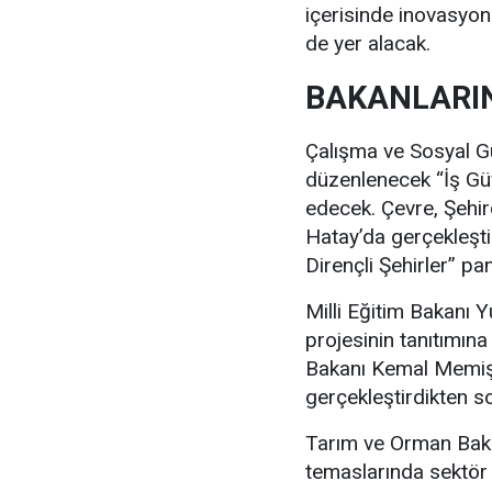
içerisinde inovasyon 
de yer alacak.
BAKANLARIN
Çalışma ve Sosyal Gü
düzenlenecek “İş Güve
edecek. Çevre, Şehir
Hatay’da gerçekleşti
Dirençli Şehirler” p
Milli Eğitim Bakanı Y
projesinin tanıtımına
Bakanı Kemal Memişoğl
gerçekleştirdikten s
Tarım ve Orman Baka
temaslarında sektör t