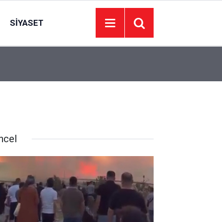
SIYASET
15:42
Etimesgut'ta ağaçlık alanda yangın
ncel