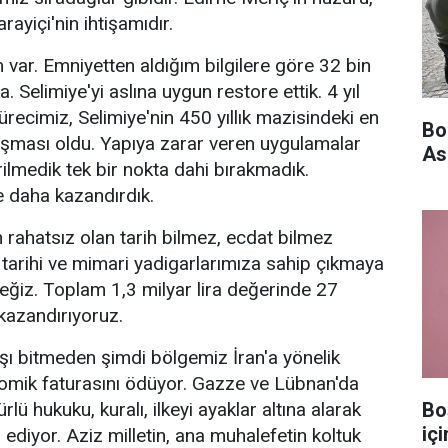
rayiçi'nin ihtişamıdır.
 var. Emniyetten aldığım bilgilere göre 32 bin
. Selimiye'yi aslına uygun restore ettik. 4 yıl
recimiz, Selimiye'nin 450 yıllık mazisindeki en
Bo
ışması oldu. Yapıya zarar veren uygulamalar
As
rilmedik tek bir nokta dahi bırakmadık.
e daha kazandırdık.
rahatsız olan tarih bilmez, ecdat bilmez
tarihi ve mimari yadigarlarımıza sahip çıkmaya
ğiz. Toplam 1,3 milyar lira değerinde 27
 kazandırıyoruz.
ı bitmeden şimdi bölgemiz İran'a yönelik
onomik faturasını ödüyor. Gazze ve Lübnan'da
ürlü hukuku, kuralı, ilkeyi ayaklar altına alarak
Bo
iç
iyor. Aziz milletin, ana muhalefetin koltuk