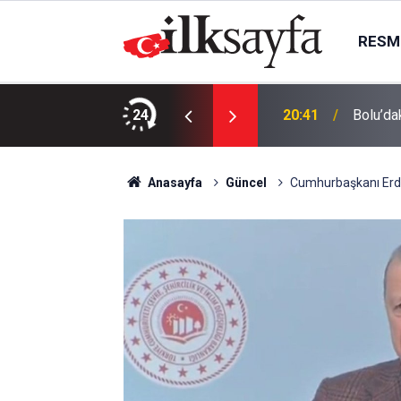
RESMI
aşımıza bir polis merkezi planlıyoruz
24
20:41
Bolu’da
Anasayfa
Güncel
Cumhurbaşkanı Erdoğ