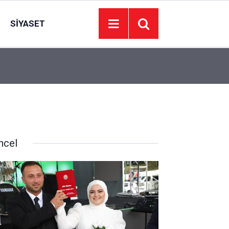
SIYASET
TV100 CANLI İZLE! TV100 kesintisiz donmadan G
20:30
canlı nasıl izlenir?
ncel