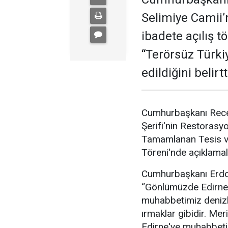
Selimiye Camii’
ibadete açılış 
“Terörsüz Türki
edildiğini belirtt
Cumhurbaşkanı Recep
Şerifi'nin Restorasy
Tamamlanan Tesis ve 
Töreni'nde açıklama
Cumhurbaşkanı Erdoğ
“Gönlümüzde Edirne'n
muhabbetimiz denizl
ırmaklar gibidir. Meri
Edirne'ye muhabbetim