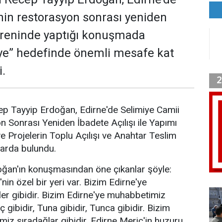
nin restorasyon sonrası yeniden
töreninde yaptığı konuşmada
ye” hedefinde önemli mesafe kat
i.
 Tayyip Erdoğan, Edirne'de Selimiye Camii
on Sonrası Yeniden İbadete Açılışı ile Yapımı
Projelerin Toplu Açılışı ve Anahtar Teslim
larda bulundu.
an'ın konuşmasından öne çıkanlar şöyle:
in özel bir yeri var. Bizim Edirne'ye
er gibidir. Bizim Edirne'ye muhabbetimiz
ç gibidir, Tuna gibidir, Tunca gibidir. Bizim
iz sıradağlar gibidir. Edirne Meriç'in huzuru,