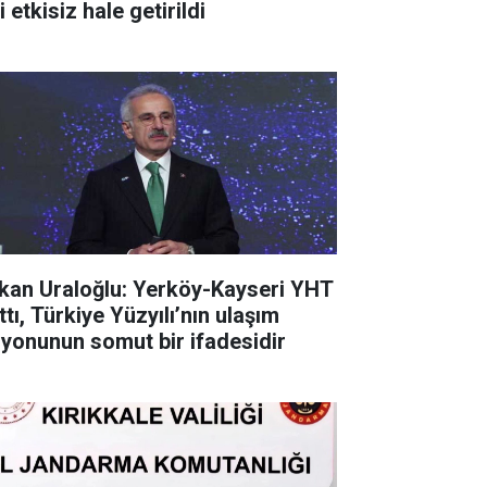
i etkisiz hale getirildi
kan Uraloğlu: Yerköy-Kayseri YHT
tı, Türkiye Yüzyılı’nın ulaşım
zyonunun somut bir ifadesidir