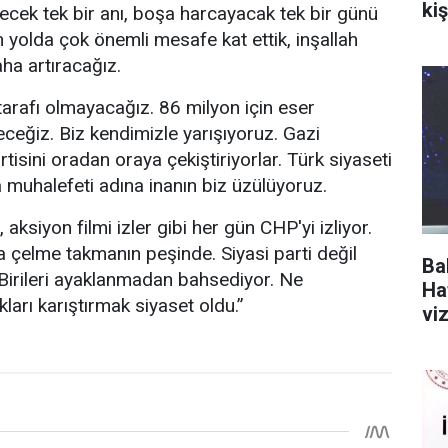
kiş
ecek tek bir anı, boşa harcayacak tek bir günü
 yolda çok önemli mesafe kat ettik, inşallah
a artıracağız.
tarafı olmayacağız. 86 milyon için eser
eğiz. Biz kendimizle yarışıyoruz. Gazi
isini oradan oraya çekiştiriyorlar. Türk siyaseti
a muhalefeti adına inanın biz üzülüyoruz.
ı, aksiyon filmi izler gibi her gün CHP'yi izliyor.
 çelme takmanın peşinde. Siyasi parti değil
Ba
Birileri ayaklanmadan bahsediyor. Ne
Hat
arı karıştırmak siyaset oldu.”
vi