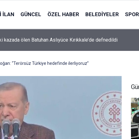
 İLAN
GÜNCEL
ÖZEL HABER
BELEDIYELER
SPOR
ki kazada ölen Batuhan Aslıyüce Kırıkkale’de defnedildi
an: “Terörsüz Türkiye hedefinde ilerliyoruz”
Gü