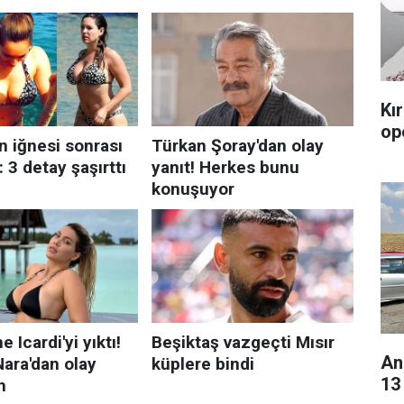
Kı
op
An
13