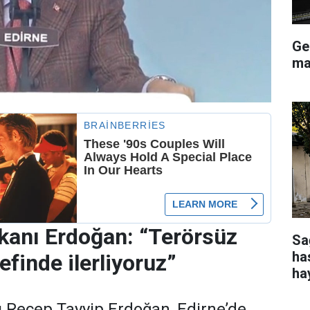
Ge
ma
anı Erdoğan: “Terörsüz
Sa
ha
finde ilerliyoruz”
ha
Recep Tayyip Erdoğan, Edirne’de