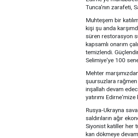
Tunca'nın zarafeti, Sa
Muhteşem bir katılım
kişi şu anda karşımda
süren restorasyon sü
kapsamlı onarım çal
temizlendi. Güçlendi
Selimiye'ye 100 sen
Mehter marşımızdan 
şuursuzlara rağmen 
inşallah devam edece
yatırımı Edirne'mize
Rusya-Ukrayna savaş
saldırıların ağır ek
Siyonist katiller her t
kan dökmeye devam ed