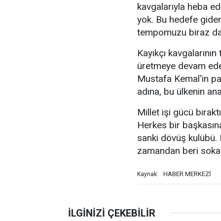
kavgalarıyla heba ed
yok. Bu hedefe giden
tempomuzu biraz dah
Kayıkçı kavgalarının 
üretmeye devam edec
Mustafa Kemal'in part
adına, bu ülkenin an
Millet işi gücü bırakt
Herkes bir başkasına
sanki dövüş kulübü. 
zamandan beri sokakl
HABER MERKEZİ
Kaynak: