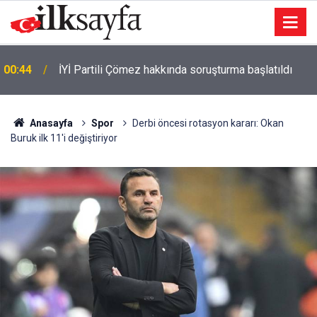
00:41
Otoyolda feci kaza: 3 ölü 1 yaralı
Anasayfa
Spor
Derbi öncesi rotasyon kararı: Okan
Buruk ilk 11'i değiştiriyor