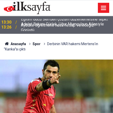
Adalet Bakanı Gürlek, Uğur Mumcu'nun Ailesiyle
13:26
Görüştü
Anasayfa
Spor
Derbinin VAR hakemi Mertens’in
“Kanka”sı çıktı