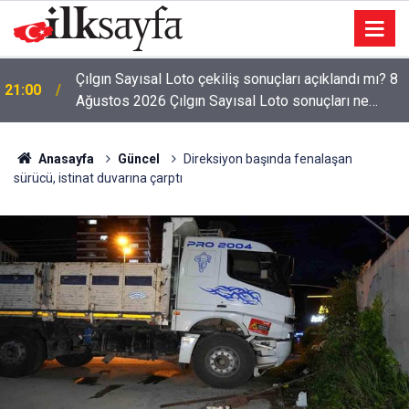
Bakan Çiftçi: Her 100 bin vatandaşımıza bir polis
20:53
merkezi planlıyoruz
Anasayfa
Güncel
Direksiyon başında fenalaşan
sürücü, istinat duvarına çarptı