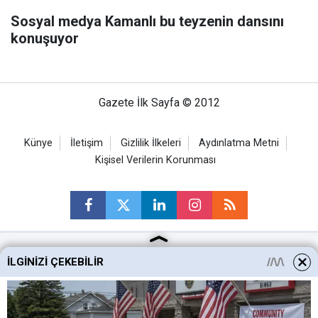
Sosyal medya Kamanlı bu teyzenin dansını
konuşuyor
Gazete İlk Sayfa © 2012
Künye
İletişim
Gizlilik İlkeleri
Aydınlatma Metni
Kişisel Verilerin Korunması
İLGINIZI ÇEKEBILIR
Ankara Haberleri
Keçiören Haberleri
Altındağ Haberleri