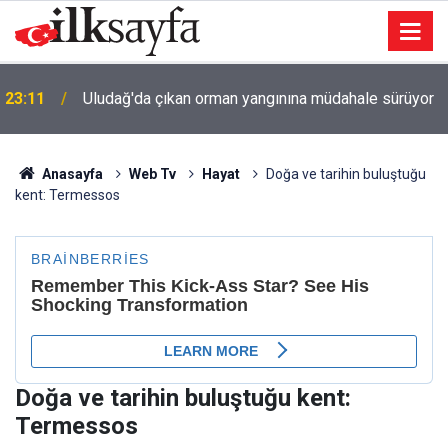
u
23:11
Uludağ'da çıkan orman yangınına müdahale sürüyor
Anasayfa
Web Tv
Hayat
Doğa ve tarihin buluştuğu
kent: Termessos
Doğa ve tarihin buluştuğu kent:
Termessos