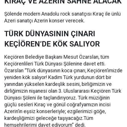
KIRAÇ VE AZERİN SAHNE ALACAK
Şölende modern Anadolu rock sanatçısı Kıraç ile ünlü
Azeri sanatçı Azerin konser verecek.
TÜRK DÜNYASININ ÇINARI
KEÇİÖREN’DE KÖK SALIYOR
Keçiören Belediye Başkanı Mesut Özarslan, tüm
Keçiörenlileri Türk Dünyası Şölenine davet etti.
Özarslan “Türk dünyasının koca çınarı, Keçiören’imizde
yeniden kök salıyor! Kadim Türk yurdunun dört bir
yanından yükselen kardeşlik sesini, birliğimizin ve
dirliğimizin nişanesi olan 3. Uluslararası Keçiören Türk
Dünyası Şöleni ile taçlandırıyoruz. Türk müziğinin
güçlü sesleri Kıraç ve gönül coğrafyamızın incisi
Azerin’in eşsiz konserleriyle; ezgilerimizi göğe,
kardeşliğimizi geleceğe taşıyacağız.Tüm
hemşehrilerimi davet ediyorum” dedi.