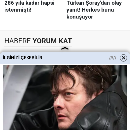
HABERE
YORUM KAT
İLGINIZI ÇEKEBILIR
UYARI:
Küfür, hakaret, rencide edici cümleler veya imalar, inançlara saldırı
içeren, imla kuralları ile yazılmamış,