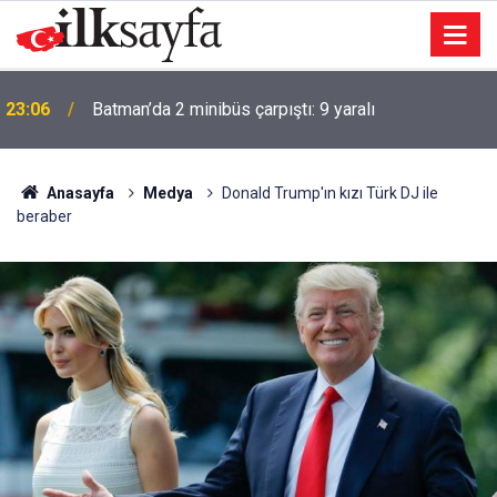
Ömer Bolat: İlişkilerimizi daha kurumsal bir zemine
23:04
taşımak konusunda kararlıyız
Anasayfa
Medya
Donald Trump'ın kızı Türk DJ ile
beraber