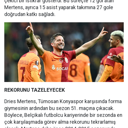
çekici bir istikrar gösterdi. Bu süreçte 12 gol atan
Mertens, ayrıca 15 asist yaparak takımına 27 gole
doğrudan katkı sağladı.
REKORUNU TAZELEYECEK
Dries Mertens, Tümosan Konyaspor karşısında forma
giymesinin ardından bu sezon 51. maçına çıkacak.
Böylece, Belçikalı futbolcu kariyerinde bir sezonda en
çok karşılaşmada görev alma rekorunu tekrarlamış