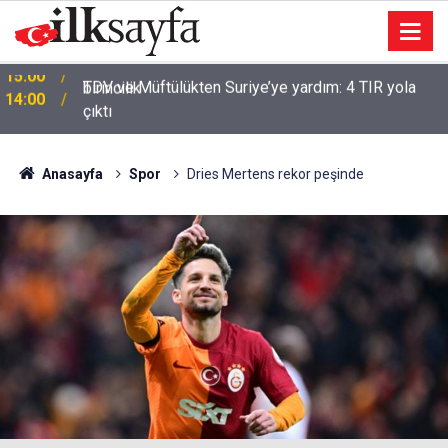
TDV ve Müftülükten Suriye’ye yardım: 4 TIR yola
14:00
çıktı
Anasayfa
Spor
Dries Mertens rekor peşinde