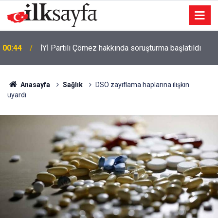
00:44
İYİ Partili Çömez hakkında soruşturma başlatıldı
00:41
Otoyolda feci kaza: 3 ölü 1 yaralı
Anasayfa
Sağlık
DSÖ zayıflama haplarına ilişkin
uyardı