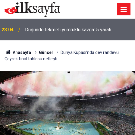
23:04
Düğünde tekmeli yumruklu kavga: 5 yaralı
Anasayfa
Güncel
Dünya Kupası’nda dev randevu:
Çeyrek final tablosu netleşti