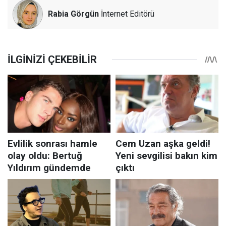
Rabia Görgün
İnternet Editörü