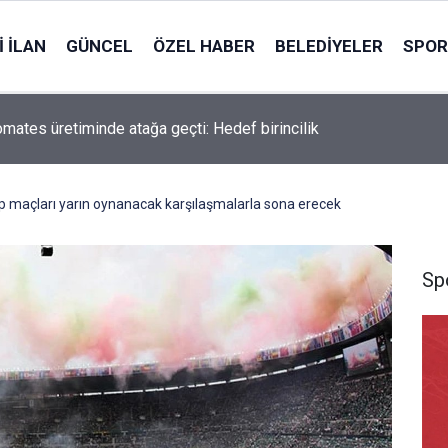
 İLAN
GÜNCEL
ÖZEL HABER
BELEDIYELER
SPOR
omates üretiminde atağa geçti: Hedef birincilik
 maçları yarın oynanacak karşılaşmalarla sona erecek
Sp