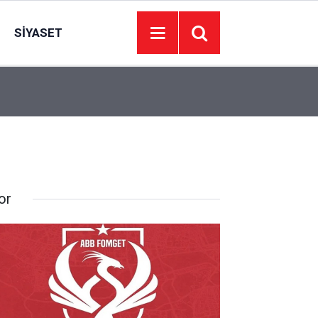
SIYASET
14:00
TDV ve Müftülükten Suriye’ye yardım: 4 TIR yola 
or