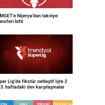
MGET'e Nijerya'dan takviye:
nsferi bitti
er Lig’de fikstür netleşti! İşte 2
 3. haftadaki dev karşılaşmalar