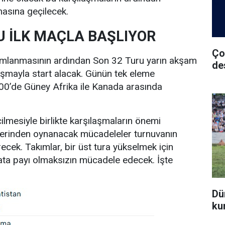
asına geçilecek.
U İLK MAÇLA BAŞLIYOR
Ço
mlanmasının ardından Son 32 Turu yarın akşam
de
aşmayla start alacak. Günün tek eleme
00’de Güney Afrika ile Kanada arasında
lmesiyle birlikte karşılaşmaların önemi
zerinden oynanacak mücadeleler turnuvanın
recek. Takımlar, bir üst tura yükselmek için
ata payı olmaksızın mücadele edecek. İşte
Dü
ku