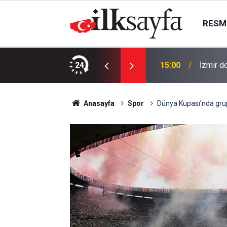
RESMI
giderken darbedildi
24
15:00
İzmir d
Anasayfa
Spor
Dünya Kupası’nda grup