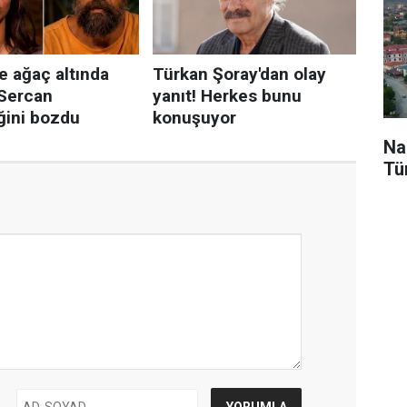
Na
Tü