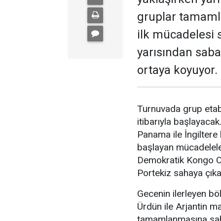
gruplar tamaml
ilk mücadelesi
yarısından saba
ortaya koyuyor.
Turnuvada grup etabı
itibarıyla başlayaca
Panama ile İngiltere 
başlayan mücadelele
Demokratik Kongo Cu
Portekiz sahaya çıka
Gecenin ilerleyen bö
Ürdün ile Arjantin 
tamamlanmasına sahn