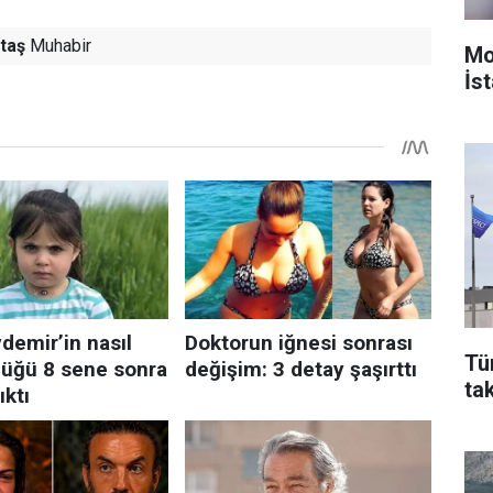
taş
Muhabir
Mo
İst
Tü
ta