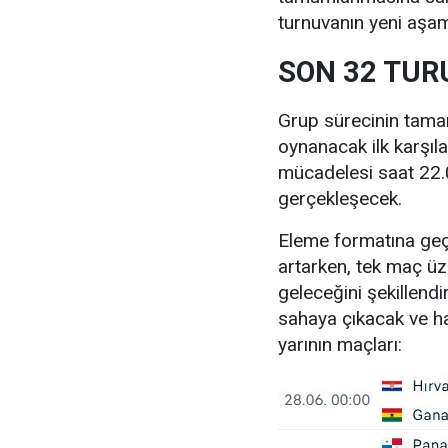
turnuvanın yeni aşam
SON 32 TUR
Grup sürecinin tama
oynanacak ilk karşıl
mücadelesi saat 22.
gerçekleşecek.
Eleme formatına geçi
artarken, tek maç ü
geleceğini şekillendi
sahaya çıkacak ve h
yarının maçları: