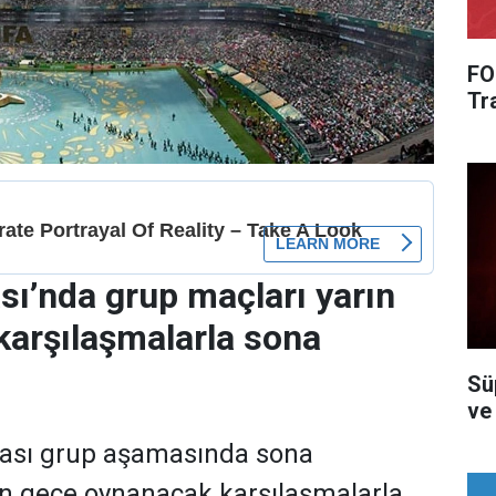
FO
Tra
ı’nda grup maçları yarın
arşılaşmalarla sona
Süp
ve
ası grup aşamasında sona
ın gece oynanacak karşılaşmalarla