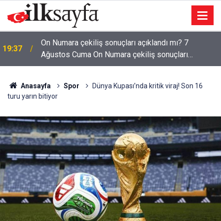
Bakan Kurum: Bu işler ahbap çavuş ilişkisiyle
19:36
yürümez
Anasayfa
Spor
Dünya Kupası’nda kritik viraj! Son 16
turu yarın bitiyor