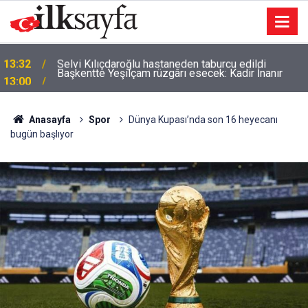
Başkentte Yeşilçam rüzgârı esecek: Kadir İnanır
13:00
anısına film geceleri
Anasayfa
Spor
Dünya Kupası’nda son 16 heyecanı
bugün başlıyor