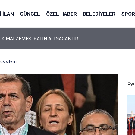
 İLAN
GÜNCEL
ÖZEL HABER
BELEDIYELER
SPOR
İK MALZEMESİ SATIN ALINACAKTIR
ük sitem
Re