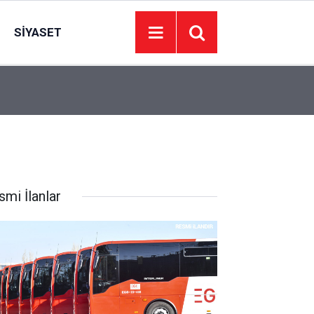
SIYASET
00:01
BAKIM VE ONARIM HİZMETİ ALINACAKTIR
smi İlanlar