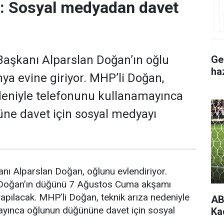
r: Sosyal medyadan davet
aşkanı Alparslan Doğan’ın oğlu
Ge
ha
a evine giriyor. MHP’li Doğan,
deniyle telefonunu kullanamayınca
ne davet için sosyal medyayı
nı Alparslan Doğan, oğlunu evlendiriyor.
 Doğan’ın düğünü 7 Ağustos Cuma akşamı
pılacak. MHP’li Doğan, teknik arıza nedeniyle
AB
ayınca oğlunun düğününe davet için sosyal
Ka