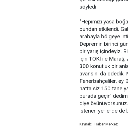
söyledi
"Hepimizi yasa boğan
bundan etkilendi. G
arabayla bölgeye inti
Depremin birinci gü
bir yarış içindeyiz. 
için TOKİ ile Maraş
300 konutluk bir an
avansını da ödedik. 
Fenerbahçeliler, ey B
hatta siz 150 tane y
burada geçin' dedim.
diye övünüyorsunuz.
istenen yerlerde de b
Haber Merkezi
Kaynak: