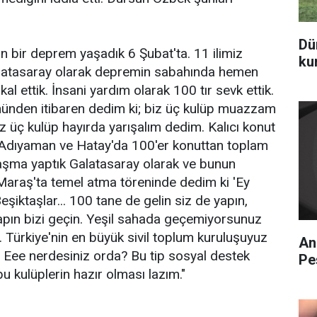
Dü
 bir deprem yaşadık 6 Şubat'ta. 11 ilimiz
ku
alatasaray olarak depremin sabahında hemen
kal ettik. İnsani yardım olarak 100 tır sevk ettik.
nünden itibaren dedim ki; biz üç kulüp muazzam
Biz üç kulüp hayırda yarışalım dedim. Kalıcı konut
, Adıyaman ve Hatay'da 100'er konuttan toplam
laşma yaptık Galatasaray olarak ve bunun
Maraş'ta temel atma töreninde dedim ki 'Ey
eşiktaşlar... 100 tane de gelin siz de yapın,
apın bizi geçin. Yeşil sahada geçemiyorsunuz
 Türkiye'nin en büyük sivil toplum kuruluşuyuz
An
 Eee nerdesiniz orda? Bu tip sosyal destek
Pe
u kulüplerin hazır olması lazım."