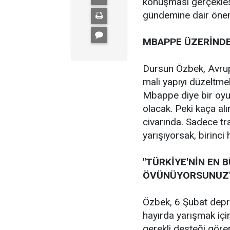
konuşması gerçekleşt
gündemine dair öneml
MBAPPE ÜZERİNDE
Dursun Özbek, Avrup
mali yapıyı düzeltmek
Mbappe diye bir oyu
olacak. Peki kaça al
civarında. Sadece tr
yarışıyorsak, birinci
"TÜRKİYE'NİN EN 
ÖVÜNÜYORSUNUZ
Özbek, 6 Şubat depr
hayırda yarışmak içi
gerekli desteği göre