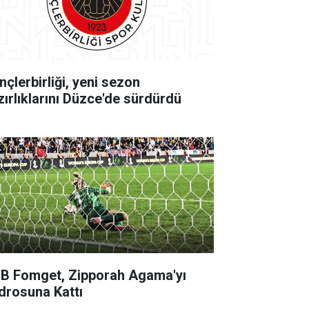
nçlerbirliği, yeni sezon
zırlıklarını Düzce'de sürdürdü
B Fomget, Zipporah Agama'yı
drosuna Kattı