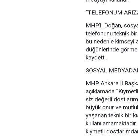
“TELEFONUM ARIZ
MHP’li Doğan, sosya
telefonunu teknik bir
bu nedenle kimseyi a
düğünlerinde görmek
kaydetti.
SOSYAL MEDYADAN
MHP Ankara İl Başka
açıklamada “Kıymetl
siz değerli dostlarım
büyük onur ve mutl
yaşanan teknik bir kı
kullanılamamaktadır
kıymetli dostlarımdan