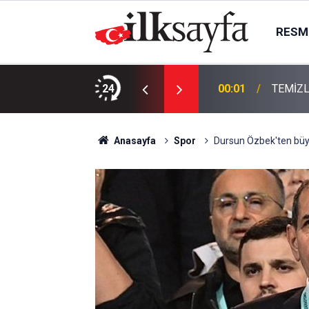
RESMI
KTIR
24
00:01
TEMİZL
Anasayfa
Spor
Dursun Özbek'ten büy