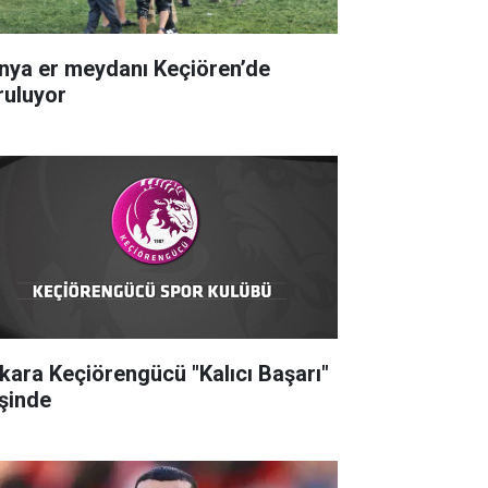
nya er meydanı Keçiören’de
ruluyor
kara Keçiörengücü "Kalıcı Başarı"
şinde