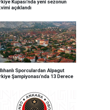
rkiye Kupası'nda yeni sezonun
kvimi açıklandı
llıhanlı Sporculardan Alpagut
rkiye Şampiyonası'nda 13 Derece