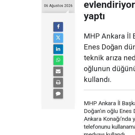
evlendiriyo
06 Ağustos 2026
yaptı
MHP Ankara İl B
Enes Doğan düny
teknik arıza ne
oğlunun düğünü
kullandı.
MHP Ankara İl Başka
Doğan’ın oğlu Enes
Ankara Konağı’nda ya
telefonunu kullanam
medyayı kullandı.