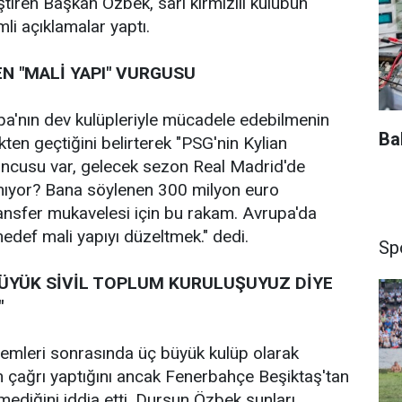
iren Başkan Özbek, sarı kırmızılı kulübün
i açıklamalar yaptı.
N "MALİ YAPI" VURGUSU
a'nın dev kulüpleriyle mücadele edebilmenin
Ba
ten geçtiğini belirterek "PSG'nin Kylian
ncusu var, gelecek sezon Real Madrid'de
ınıyor? Bana söylenen 300 milyon euro
ansfer mukavelesi için bu rakam. Avrupa'da
 hedef mali yapıyı düzeltmek." dedi.
Sp
BÜYÜK SİVİL TOPLUM KURULUŞUYUZ DİYE
"
emleri sonrasında üç büyük kulüp olarak
n çağrı yaptığını ancak Fenerbahçe Beşiktaş'tan
mediğini iddia etti. Dursun Özbek şunları