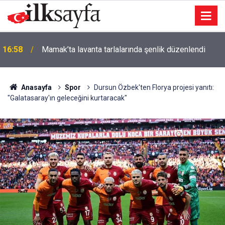
16:58
Mamak’ta lavanta tarlalarında şenlik düzenlendi
Anasayfa
Spor
Dursun Özbek'ten Florya projesi yanıtı:
"Galatasaray'ın geleceğini kurtaracak"