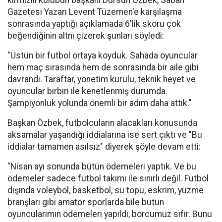
kırmızılı kulübün başkanı Dursun Özbek, Sabah
Gazetesi Yazarı Levent Tüzemen'e karşılaşma
sonrasında yaptığı açıklamada 6'lik skoru çok
beğendiğinin altnı çizerek şunları söyledi:
"Üstün bir futbol ortaya koyduk. Sahada oyuncular
hem maç sırasında hem de sonrasında bir aile gibi
davrandı. Taraftar, yönetim kurulu, teknik heyet ve
oyuncular birbiri ile kenetlenmiş durumda.
Şampiyonluk yolunda önemli bir adım daha attık."
Başkan Özbek, futbolcuların alacakları konusunda
aksamalar yaşandığı iddialarına ise sert çıktı ve "Bu
iddialar tamamen asılsız" diyerek şöyle devam etti:
"Nisan ayı sonunda bütün ödemeleri yaptık. Ve bu
ödemeler sadece futbol takımı ile sınırlı değil. Futbol
dışında voleybol, basketbol, su topu, eskrim, yüzme
branşları gibi amatör sporlarda bile bütün
oyuncularımın ödemeleri yapıldı, borcumuz sıfır. Bunu