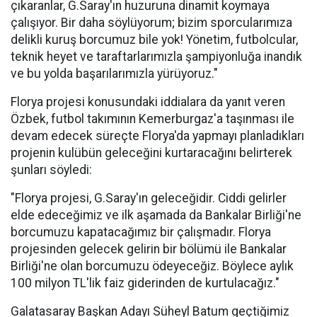
çıkaranlar, G.Saray'ın huzuruna dinamit koymaya
çalışıyor. Bir daha söylüyorum; bizim sporcularımıza
delikli kuruş borcumuz bile yok! Yönetim, futbolcular,
teknik heyet ve taraftarlarımızla şampiyonluğa inandık
ve bu yolda başarılarımızla yürüyoruz."
Florya projesi konusundaki iddialara da yanıt veren
Özbek, futbol takımının Kemerburgaz'a taşınması ile
devam edecek süreçte Florya'da yapmayı planladıkları
projenin kulübün geleceğini kurtaracağını belirterek
şunları söyledi:
"Florya projesi, G.Saray'ın geleceğidir. Ciddi gelirler
elde edeceğimiz ve ilk aşamada da Bankalar Birliği'ne
borcumuzu kapatacağımız bir çalışmadır. Florya
projesinden gelecek gelirin bir bölümü ile Bankalar
Birliği'ne olan borcumuzu ödeyeceğiz. Böylece aylık
100 milyon TL'lik faiz giderinden de kurtulacağız."
Galatasaray Başkan Adayı Süheyl Batum geçtiğimiz