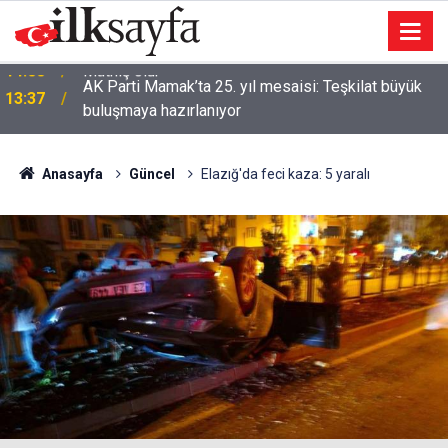
AK Parti Mamak’ta 25. yıl mesaisi: Teşkilat büyük
13:37
buluşmaya hazırlanıyor
Anasayfa
Güncel
Elazığ'da feci kaza: 5 yaralı