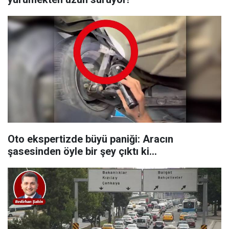
Oto ekspertizde büyü paniği: Aracın
şasesinden öyle bir şey çıktı ki…