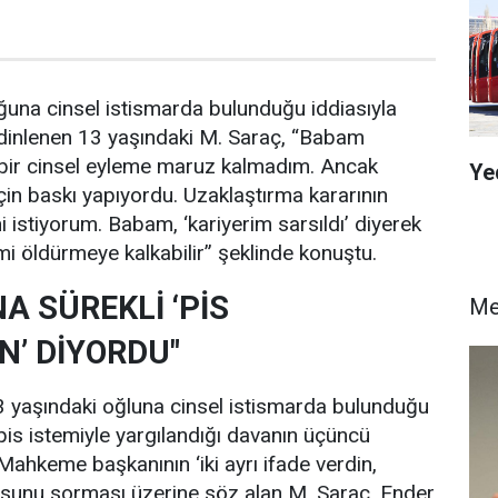
una cinsel istismarda bulunduğu iddiasıyla
 dinlenen 13 yaşındaki M. Saraç, “Babam
 bir cinsel eyleme maruz kalmadım. Ancak
Ye
in baskı yapıyordu. Uzaklaştırma kararının
istiyorum. Babam, ‘kariyerim sarsıldı’ diyerek
i öldürmeye kalkabilir” şeklinde konuştu.
A SÜREKLİ ‘PİS
Me
’ DİYORDU"
3 yaşındaki oğluna cinsel istismarda bulunduğu
apis istemiyle yargılandığı davanın üçüncü
ahkeme başkanının ‘iki ayrı ifade verdin,
usunu sorması üzerine söz alan M. Saraç, Ender