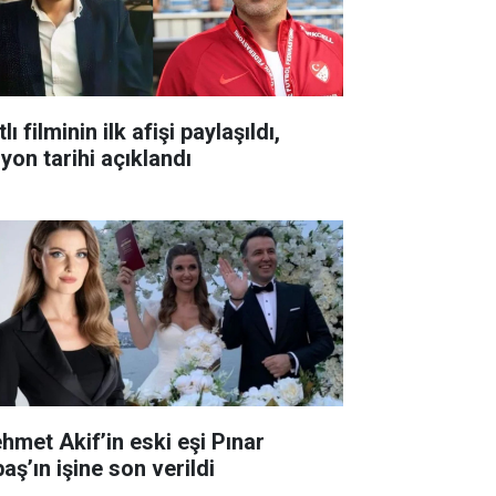
lı filminin ilk afişi paylaşıldı,
yon tarihi açıklandı
hmet Akif’in eski eşi Pınar
aş’ın işine son verildi