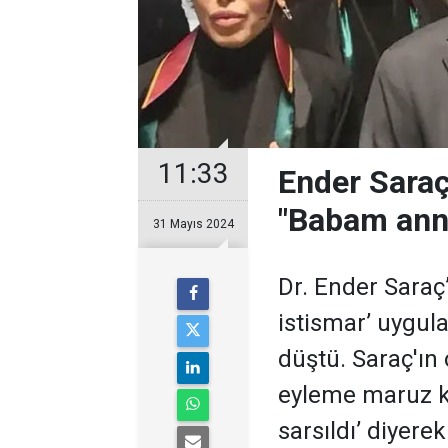
11:33
Ender Saraç
"Babam anne
31 Mayıs 2024
Dr. Ender Saraç’
istismar’ uygul
düştü. Saraç'ın
eyleme maruz k
sarsıldı’ diyer