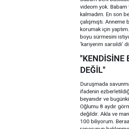
videom yok. Babam t
kalmadım. En son be
çalışmıştı. Anneme 
korumak için yaptım.
boyu sürmesini istiy
‘kariyerim sarsıldı’ d
"KENDİSİN
DEĞİL"
Duruşmada savunma 
ifadenin ezberletildi
beyanıdır ve bugünk
Oğlumu 8 aydır gö
değildir. Akla ve ma
100 biliyorum. Bera
raporunun beklenmesi