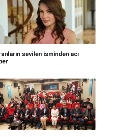
ranların sevilen isminden acı
ber