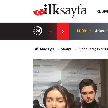
RESMI
atağı: Milyonlarca liralık malzeme alınacak
24
11:00
Ankara 
Anasayfa
Medya
Ender Saraç'ın oğlu