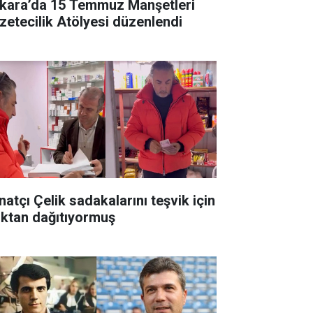
kara’da 15 Temmuz Manşetleri
zetecilik Atölyesi düzenlendi
natçı Çelik sadakalarını teşvik için
ıktan dağıtıyormuş