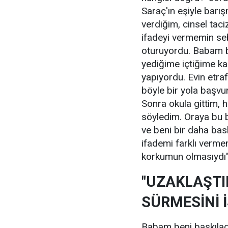
Saraç'ın eşiyle barış
verdiğim, cinsel taci
ifadeyi vermemin seb
oturuyordu. Babam ba
yediğime içtiğime ka
yapıyordu. Evin etra
böyle bir yola başvu
Sonra okula gittim, 
söyledim. Oraya bu
ve beni bir daha bas
ifademi farklı verm
korkumun olmasıydı" i
"UZAKLAŞTI
SÜRMESİNİ 
Babam beni baskılad