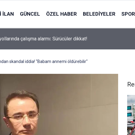
 İLAN
GÜNCEL
ÖZEL HABER
BELEDIYELER
SPOR
yollarında çalışma alarmı: Sürücüler dikkat!
ndan skandal iddia! "Babam annemi öldürebilir"
Re