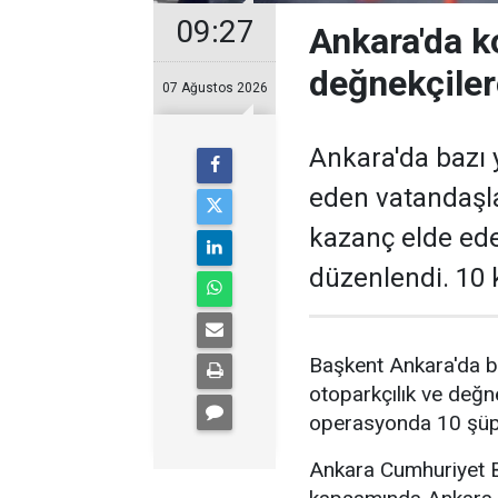
09:27
Ankara'da k
değnekçile
07 Ağustos 2026
Ankara'da bazı y
eden vatandaşl
kazanç elde ed
düzenlendi. 10 k
Başkent Ankara'da b
otoparkçılık ve değne
operasyonda 10 şüphe
Ankara Cumhuriyet Ba