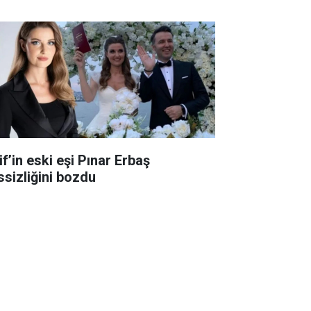
f’in eski eşi Pınar Erbaş
ssizliğini bozdu