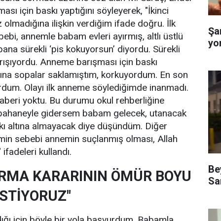
ması için baskı yaptığını söyleyerek, "İkinci
z olmadığına ilişkin verdiğim ifade doğru. İlk
Şa
ebi, annemle babam evleri ayırmış, altlı üstlü
yo
na sürekli ‘pis kokuyorsun’ diyordu. Sürekli
rışıyordu. Anneme barışması için baskı
fına sopalar saklamıştım, korkuyordum. En son
rdum. Olayı ilk anneme söylediğimde inanmadı.
haberi yoktu. Bu durumu okul rehberliğine
 bahaneyle gidersem babam gelecek, utanacak
kı altına almayacak diye düşündüm. Diğer
emin sebebi annemin suçlanmış olması, Allah
fadeleri kullandı.
Be
RMA KARARININ ÖMÜR BOYU
Sa
İSTİYORUZ"
ığı için böyle bir yola başvurdum. Babamla