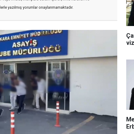
flerle yazılmış yorumlar onaylanmamaktadır.
Çat
viz
Me
Erb