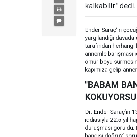
kalkabilir" dedi.
Ender Saraç’ın çocuğ
yargılandığı davada
tarafından herhangi
annemle barışması iç
ömür boyu sürmesini 
kapımıza gelip annem
"BABAM BAN
KOKUYORSUN
Dr. Ender Saraç’ın 1
iddiasıyla 22.5 yıl h
duruşması görüldü. M
hangisi doğru?’ sor