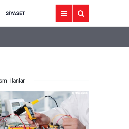
SIYASET
10:20
Sincan Belediyesi Anayurt’ta 1 milyon TL’ye ars
smi İlanlar