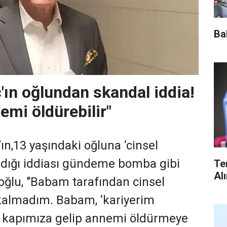
Ba
'ın oğlundan skandal iddia!
mi öldürebilir"
ın,13 yaşındaki oğluna ‘cinsel
adığı iddiası gündeme bomba gibi
Te
Al
 oğlu, "Babam tarafından cinsel
almadım. Babam, ‘kariyerim
ek kapımıza gelip annemi öldürmeye