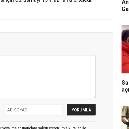
An
Ga
Sa
aç
veya imalar, inançlara saldırı içeren, imla kuralları ile