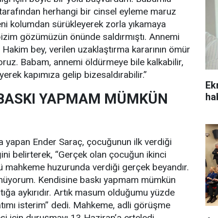
arafından herhangi bir cinsel eyleme maruz
ni kolumdan sürükleyerek zorla yıkamaya
bizim gözümüzün önünde saldırmıştı. Annemi
 Hakim bey, verilen uzaklaştırma kararının ömür
oruz. Babam, annemi öldürmeye bile kalkabilir,
iyerek kapımıza gelip bizesaldırabilir.”
Ek
E BASKI YAPMAM MÜMKÜN
ha
yapan Ender Saraç, çocuğunun ilk verdiği
ğini belirterek, “Gerçek olan çocuğun ikinci
ü mahkeme huzurunda verdiği gerçek beyandır.
rmüyorum. Kendisine baskı yapmam mümkün
ntığa aykırıdır. Artık masum olduğumu yüzde
atımı isterim” dedi. Mahkeme, adli görüşme
 için duruşmayı 13 Haziran’a erteledi.