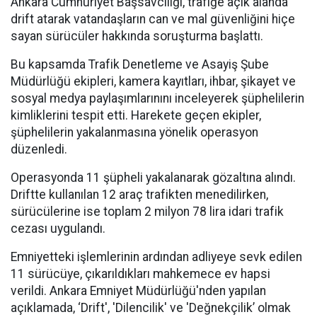
Ankara Cumhuriyet Başsavcılığı, trafiğe açık alanda
drift atarak vatandaşların can ve mal güvenliğini hiçe
sayan sürücüler hakkında soruşturma başlattı.
Bu kapsamda Trafik Denetleme ve Asayiş Şube
Müdürlüğü ekipleri, kamera kayıtları, ihbar, şikayet ve
sosyal medya paylaşımlarınını inceleyerek şüphelilerin
kimliklerini tespit etti. Harekete geçen ekipler,
şüphelilerin yakalanmasına yönelik operasyon
düzenledi.
Operasyonda 11 şüpheli yakalanarak gözaltına alındı.
Driftte kullanılan 12 araç trafikten menedilirken,
sürücülerine ise toplam 2 milyon 78 lira idari trafik
cezası uygulandı.
Emniyetteki işlemlerinin ardından adliyeye sevk edilen
11 sürücüye, çıkarıldıkları mahkemece ev hapsi
verildi. Ankara Emniyet Müdürlüğü'nden yapılan
açıklamada, ‘Drift', 'Dilencilik' ve 'Değnekçilik’ olmak