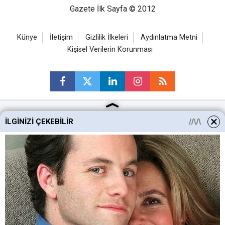
Gazete İlk Sayfa © 2012
Künye
İletişim
Gizlilik İlkeleri
Aydınlatma Metni
Kişisel Verilerin Korunması
İLGINIZI ÇEKEBILIR
Ankara Haberleri
Keçiören Haberleri
Altındağ Haberleri
Sincan Haberleri
Mamak Haberleri