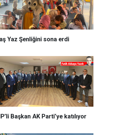
aş Yaz Şenliğini sona erdi
P’li Başkan AK Parti’ye katılıyor