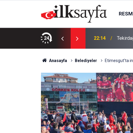
RESMI
da, Juventus Inter ne zaman, saat kaçta
24
22:14
Tekirda
Anasayfa
Belediyeler
Etimesgut’ta inş