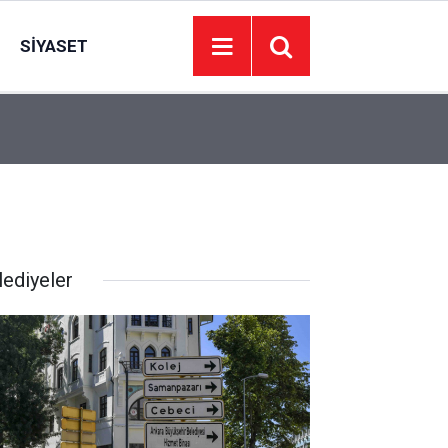
SIYASET
22:09
İzmir’de 44 kişi hayatını kaybetti… 7 Ağustos 20
lediyeler