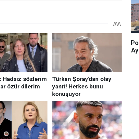
Pol
Ay