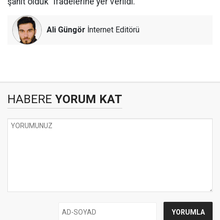
şahit olduk” ifadelerine yer verildi.
Ali Güngör
İnternet Editörü
HABERE
YORUM KAT