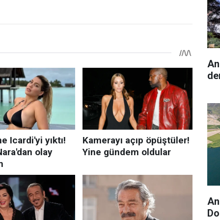
An
de
An
Do