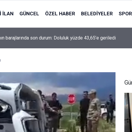
 İLAN
GÜNCEL
ÖZEL HABER
BELEDIYELER
SPOR
nın barajlarında son durum: Doluluk yüzde 43,65’e geriledi
ü
Gü