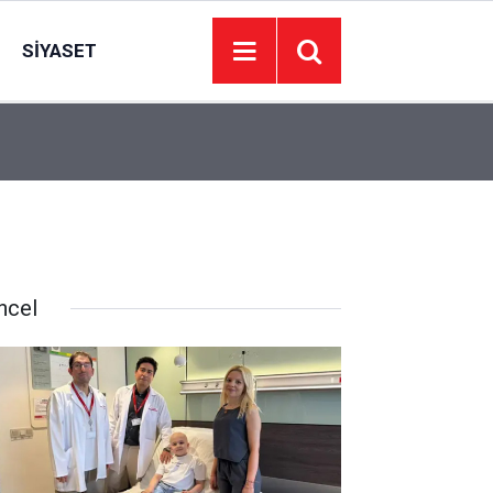
SIYASET
15:19
İsrail basınında Türkiye alarmı: Suriye’de 20 bin k
ncel