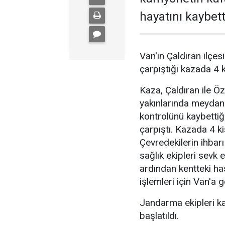
hayatını kaybetti
Van'ın Çaldıran ilçes
çarpıştığı kazada 4 ki
Kaza, Çaldıran ile Ö
yakınlarında meydana
kontrolünü kaybettiği
çarpıştı. Kazada 4 kiş
Çevredekilerin ihbar
sağlık ekipleri sevk e
ardından kentteki has
işlemleri için Van'a ge
Jandarma ekipleri ka
başlatıldı.