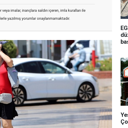
veya imalar, inançlara saldırı içeren, imla kuralları ile
flerle yazılmış yorumlar onaylanmamaktadır.
EG
dü
ba
Ye
Ço