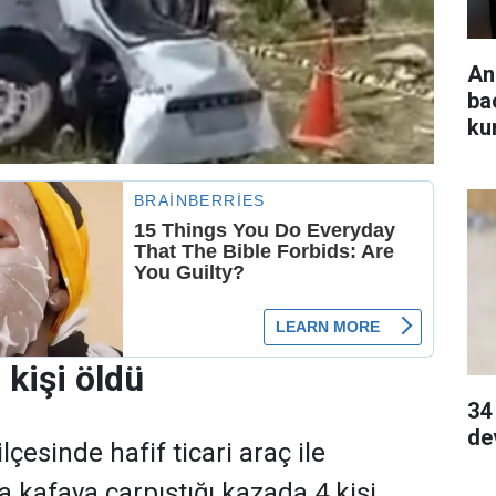
An
ba
ku
 kişi öldü
34
de
lçesinde hafif ticari araç ile
 kafaya çarpıştığı kazada 4 kişi