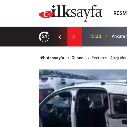
RESMI
liğini yenileyecek
24
15:30
Ankara’
Anasayfa
Güncel
Feci kaza: 4 kişi öld