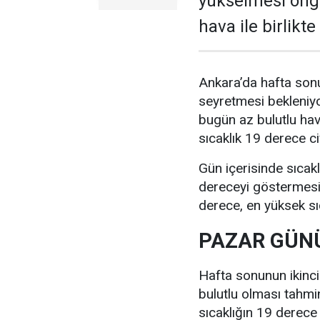
yükselmesi öngö
hava ile birlikt
Ankara’da hafta sonu
seyretmesi bekleniyo
bugün az bulutlu ha
sıcaklık 19 derece c
Gün içerisinde sıcak
dereceyi göstermesi 
derece, en yüksek sı
PAZAR GÜNÜ
Hafta sonunun ikinc
bulutlu olması tahmi
sıcaklığın 19 derece