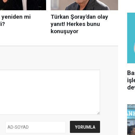
Ba
iş
de