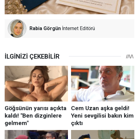
Rabia Görgün
İnternet Editörü