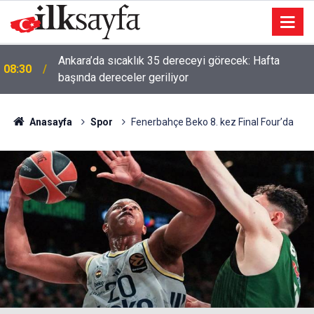
08:23
Etimesgut Enver Başkan’ı mumla arıyor!
Anasayfa
Spor
Fenerbahçe Beko 8. kez Final Four’da