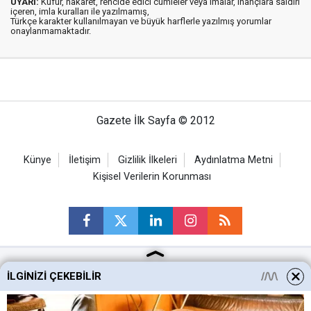
UYARI:
Küfür, hakaret, rencide edici cümleler veya imalar, inançlara saldırı
içeren, imla kuralları ile yazılmamış,
Türkçe karakter kullanılmayan ve büyük harflerle yazılmış yorumlar
onaylanmamaktadır.
Gazete İlk Sayfa © 2012
Künye
İletişim
Gizlilik İlkeleri
Aydınlatma Metni
Kişisel Verilerin Korunması
İLGINIZI ÇEKEBILIR
Ankara Haberleri
Keçiören Haberleri