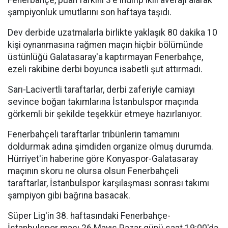
Fenerbahçe, puan farkını 3'e indirip ikili averajı alarak
şampiyonluk umutlarını son haftaya taşıdı.
Dev derbide uzatmalarla birlikte yaklaşık 80 dakika 10
kişi oynanmasına rağmen maçın hiçbir bölümünde
üstünlüğü Galatasaray'a kaptırmayan Fenerbahçe,
ezeli rakibine derbi boyunca isabetli şut attırmadı.
Sarı-Lacivertli taraftarlar, derbi zaferiyle camiayı
sevince boğan takımlarına İstanbulspor maçında
görkemli bir şekilde teşekkür etmeye hazırlanıyor.
Fenerbahçeli taraftarlar tribünlerin tamamını
doldurmak adına şimdiden organize olmuş durumda.
Hürriyet'in haberine göre Konyaspor-Galatasaray
maçının skoru ne olursa olsun Fenerbahçeli
taraftarlar, İstanbulspor karşılaşması sonrası takımı
şampiyon gibi bağrına basacak.
Süper Lig'in 38. haftasındaki Fenerbahçe-