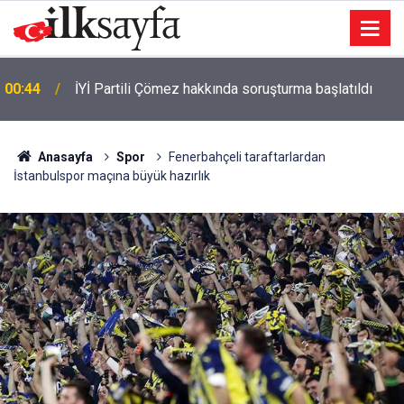
00:41
Otoyolda feci kaza: 3 ölü 1 yaralı
Anasayfa
Spor
Fenerbahçeli taraftarlardan
İstanbulspor maçına büyük hazırlık