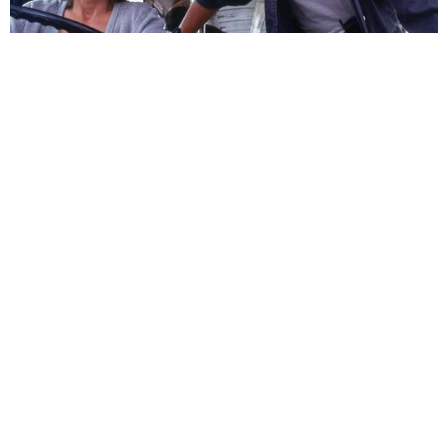
HABERE
YORUM KAT
UYARI:
Küfür, hakaret, rencide edici cümleler veya imalar, inançlara saldırı
içeren, imla kuralları ile yazılmamış,