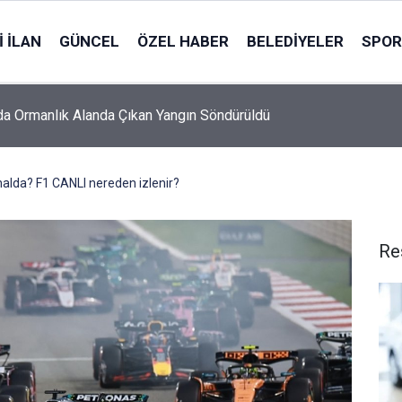
 İLAN
GÜNCEL
ÖZEL HABER
BELEDIYELER
SPOR
da Ormanlık Alanda Çıkan Yangın Söndürüldü
Trendyol 1. Lig
alda? F1 CANLI nereden izlenir?
Re