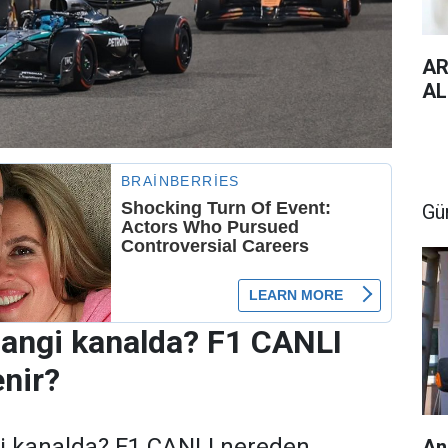
AR
AL
Gü
hangi kanalda? F1 CANLI
enir?
i kanalda? F1 CANLI nereden
An