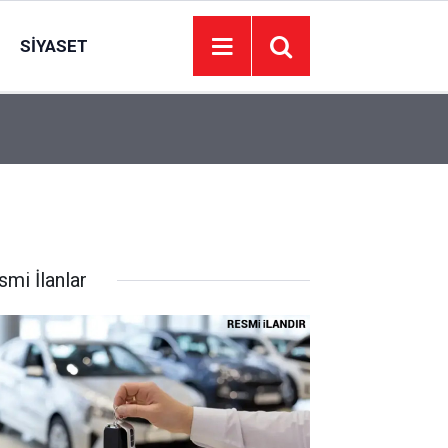
SIYASET
Süper Loto çekiliş sonuçları açıklandı mı? 9 A
21:00
sonuçları ne zaman açıklanacak?
smi İlanlar