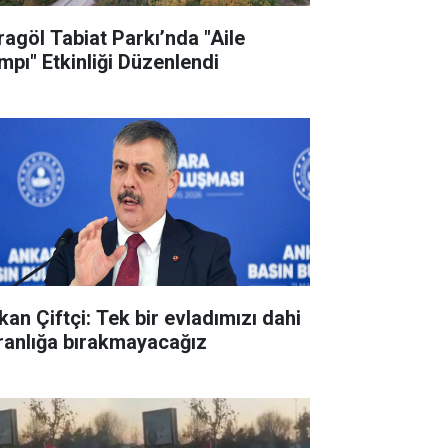
ragöl Tabiat Parkı’nda "Aile
mpı" Etkinliği Düzenlendi
kan Çiftçi: Tek bir evladımızı dahi
ranlığa bırakmayacağız