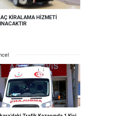
AÇ KİRALAMA HİZMETİ
INACAKTIR
ncel
kara'daki Trafik Kazasında 1 Kişi