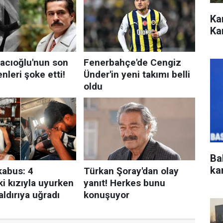
Ka
Ka
Ba
ka