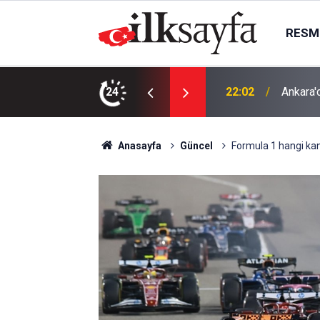
RESMI
22:02
Ankara'
24
21:27
Futbol: 
Anasayfa
Güncel
Formula 1 hangi kan