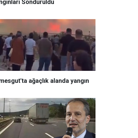
ngınları Söndürüldü
imesgut'ta ağaçlık alanda yangın