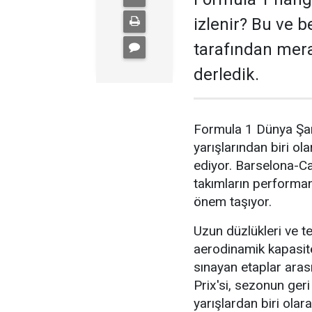
izlenir? Bu ve b
tarafından merak
derledik.
Formula 1 Dünya Şa
yarışlarından biri ol
ediyor. Barselona-Ca
takımların performan
önem taşıyor.
Uzun düzlükleri ve tek
aerodinamik kapasite
sınayan etaplar aras
Prix'si, sezonun geri
yarışlardan biri olara