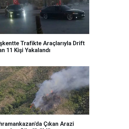
şkentte Trafikte Araçlarıyla Drift
an 11 Kişi Yakalandı
hramankazan'da Çıkan Arazi