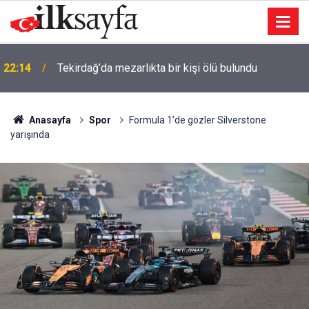
İzmir’de 44 kişi hayatını kaybetti… 7 Ağustos 2025
22:09
vefat listesi
Anasayfa
Spor
Formula 1’de gözler Silverstone
yarışında