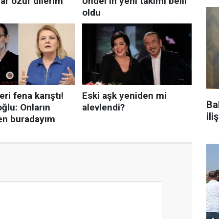
Ba
il