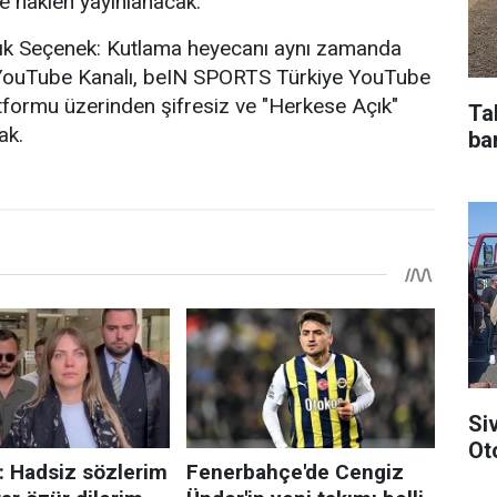
ve naklen yayınlanacak.
çık Seçenek: Kutlama heyecanı aynı zamanda
YouTube Kanalı, beIN SPORTS Türkiye YouTube
tformu üzerinden şifresiz ve "Herkese Açık"
Ta
ak.
bar
Si
Ot