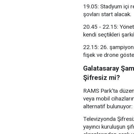
19.05: Stadyum içi re
şovları start alacak.
20.45 - 22.15: Yöneti
kendi seçtikleri şar
22.15: 26. şampiyonl
fişek ve drone göster
Galatasaray Şam
Şifresiz mi?
RAMS Park'ta düzen
veya mobil cihazların
alternatif bulunuyor:
Televizyonda Şifresi
yayıncı kuruluşun ş