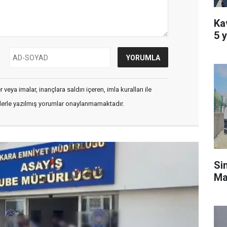
Kav
5 y
veya imalar, inançlara saldırı içeren, imla kuralları ile
flerle yazılmış yorumlar onaylanmamaktadır.
Si
Ma