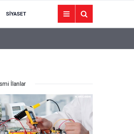
SIYASET
19:42
Sivas'ta Trafik Levhasına Çarpan Otomobilde 3 Y
smi İlanlar