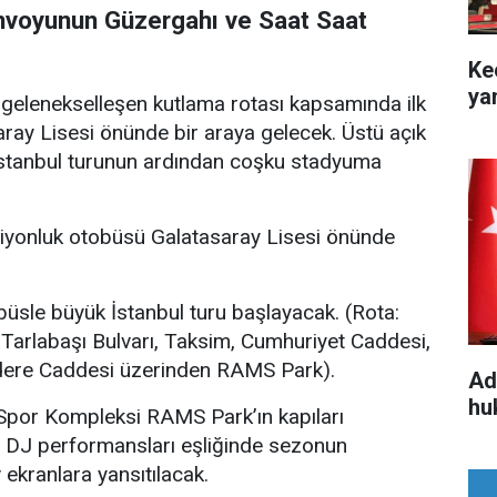
voyunun Güzergahı ve Saat Saat
Ke
ya
, gelenekselleşen kutlama rotası kapsamında ilk
saray Lisesi önünde bir araya gelecek. Üstü açık
İstanbul turunun ardından coşku stadyuma
iyonluk otobüsü Galatasaray Lisesi önünde
büsle büyük İstanbul turu başlayacak. (Rota:
Tarlabaşı Bulvarı, Taksim, Cumhuriyet Caddesi,
dere Caddesi üzerinden RAMS Park).
Ad
hu
 Spor Kompleksi RAMS Park’ın kapıları
k. DJ performansları eşliğinde sezonun
 ekranlara yansıtılacak.