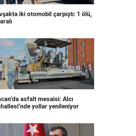
şakta iki otomobil çarpıştı: 1 ölü,
aralı
ncan’da asfalt mesaisi: Alcı
hallesi’nde yollar yenileniyor