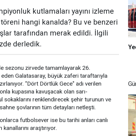
piyonluk kutlamaları yayını izleme
S töreni hangi kanalda? Bu ve benzeri
lar tarafından merak edildi. İlgili
zde derledik.
Ye
de sezonu zirvede tamamlayarak 26.
eden Galatasaray, büyük zaferi taraftarıyla
zırlanıyor. "Dört Dörtlük Gece" adı verilen
Gü
onla kupasına kavuşacak olan sarı-
bul sokaklarını renklendirecek şehir turunun ve
ahne şovlarının tüm detayları netleşti.
nlarca futbolsever ise bu tarihi anları canlı
n kanallarını araştırıyor.