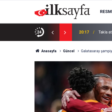
RESMI
 8 Ağustos’ta 14 ilçede kesinti yaşanacak!
24
20:17
Takla at
Anasayfa
Güncel
Galatasaray şampiyo