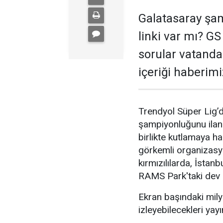
Galatasaray şam
linki var mı? G
sorular vatandaş
içeriği haberimi
Trendyol Süper Lig’
şampiyonluğunu ilan 
birlikte kutlamaya ha
görkemli organizasy
kırmızılılarda, İstan
RAMS Park'taki dev s
Ekran başındaki milyo
izleyebilecekleri yayı