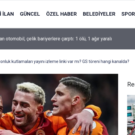
 İLAN
GÜNCEL
ÖZEL HABER
BELEDIYELER
SPOR
an otomobil, çelik bariyerlere çarptı: 1 ölü, 1 ağır yaralı
nluk kutlamaları yayını izleme linki var mı? GS töreni hangi kanalda?
Re