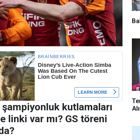
Ba
Te
 şampiyonluk kutlamaları
Al
e linki var mı? GS töreni
da?