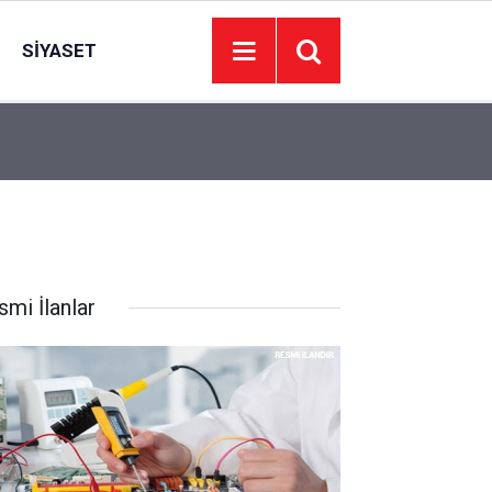
SIYASET
14:54
Türkiye, Suudi Arabistan ve Pakistan’dan tarihi 
smi İlanlar