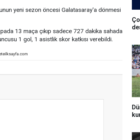
unun yeni sezon öncesi Galatasaray'a dönmesi
Ço
de
upada 13 maça çıkıp sadece 727 dakika sahada
cusu 1 gol, 1 asistlik skor katkısı verebildi.
eteilksayfa.com
Dü
ku