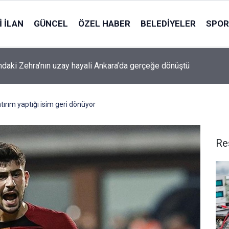
 İLAN
GÜNCEL
ÖZEL HABER
BELEDIYELER
SPOR
ndaki Zehra’nın uzay hayali Ankara’da gerçeğe dönüştü
tırım yaptığı isim geri dönüyor
Re