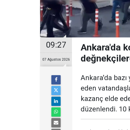
09:27
Ankara'da k
değnekçile
07 Ağustos 2026
Ankara'da bazı y
eden vatandaşl
kazanç elde ed
düzenlendi. 10 k