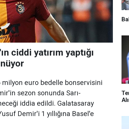
Ba
ın ciddi yatırım yaptığı
önüyor
6 milyon euro bedelle bonservisini
mir'in sezon sonunda Sarı-
Te
Al
neceği iddia edildi. Galatasaray
suf Demir'i 1 yıllığına Basel'e