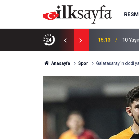
RESMI
mişe yolculuk: Anafartalar’da miras gezisi
24
15:13
10 Yaşı
Anasayfa
Spor
Galatasaray'ın ciddi ya