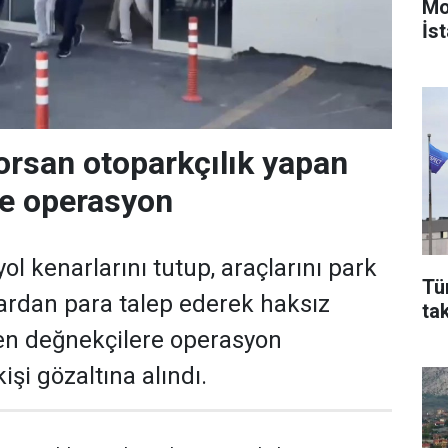
Mo
İst
orsan otoparkçılık yapan
re operasyon
ol kenarlarını tutup, araçlarını park
Tü
ardan para talep ederek haksız
ta
en değnekçilere operasyon
işi gözaltına alındı.