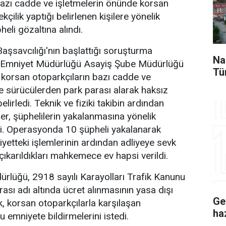
azı cadde ve işletmelerin önünde korsan
kçilik yaptığı belirlenen kişilere yönelik
li gözaltına alındı.
şsavcılığı'nın başlattığı soruşturma
Na
Emniyet Müdürlüğü Asayiş Şube Müdürlüğü
Tü
e korsan otoparkçıların bazı cadde ve
de sürücülerden park parası alarak haksız
elirledi. Teknik ve fiziki takibin ardından
er, şüphelilerin yakalanmasına yönelik
. Operasyonda 10 şüpheli yakalanarak
iyetteki işlemlerinin ardından adliyeye sevk
çıkarıldıkları mahkemece ev hapsi verildi.
rlüğü, 2918 sayılı Karayolları Trafik Kanunu
sı adı altında ücret alınmasının yasa dışı
Ge
k, korsan otoparkçılarla karşılaşan
ha
 emniyete bildirmelerini istedi.