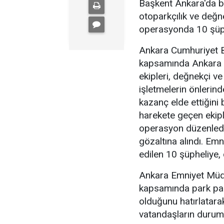
Başkent Ankara'da b
otoparkçılık ve değne
operasyonda 10 şüphe
Ankara Cumhuriyet Ba
kapsamında Ankara 
ekipleri, değnekçi v
işletmelerin önlerin
kazanç elde ettiğini b
harekete geçen ekipl
operasyon düzenledi
gözaltına alındı. Emn
edilen 10 şüpheliye, 
Ankara Emniyet Müdü
kapsamında park para
olduğunu hatırlatara
vatandaşların durumu