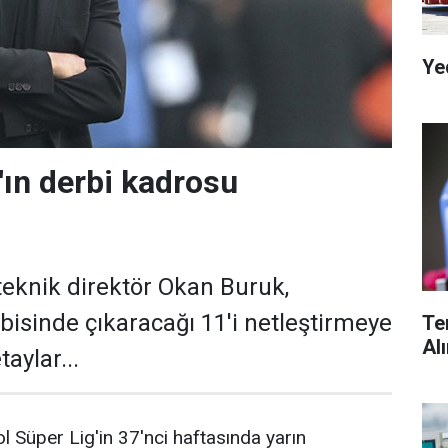
Ye
'ın derbi kadrosu
teknik direktör Okan Buruk,
isinde çıkaracağı 11'i netleştirmeye
Te
Al
taylar...
l Süper Lig'in 37'nci haftasında yarın