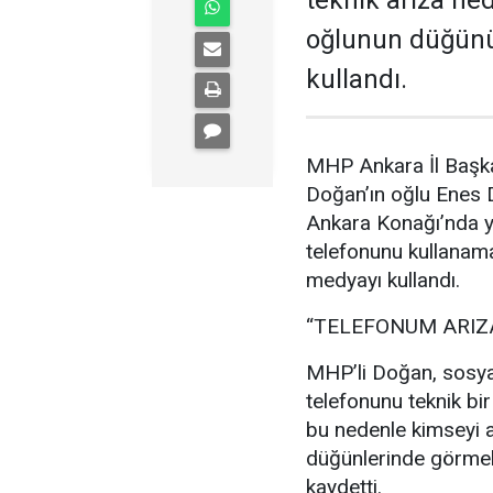
teknik arıza ne
oğlunun düğünü
kullandı.
MHP Ankara İl Başka
Doğan’ın oğlu Enes
Ankara Konağı’nda ya
telefonunu kullanam
medyayı kullandı.
“TELEFONUM ARIZ
MHP’li Doğan, sosya
telefonunu teknik bir
bu nedenle kimseyi a
düğünlerinde görmek
kaydetti.