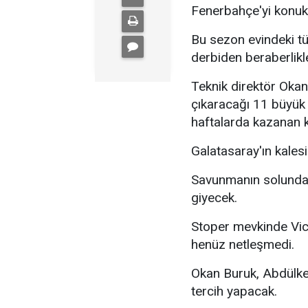
Fenerbahçe'yi konuk
Bu sezon evindeki tüm
derbiden beraberlikl
Teknik direktör Oka
çıkaracağı 11 büyük ö
haftalarda kazanan 
Galatasaray'ın kale
Savunmanın solunda
giyecek.
Stoper mevkinde Vic
henüz netleşmedi.
Okan Buruk, Abdülke
tercih yapacak.