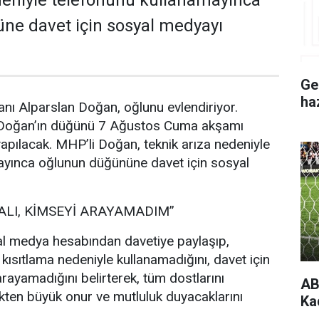
deniyle telefonunu kullanamayınca
ne davet için sosyal medyayı
Ge
ha
nı Alparslan Doğan, oğlunu evlendiriyor.
 Doğan’ın düğünü 7 Ağustos Cuma akşamı
pılacak. MHP’li Doğan, teknik arıza nedeniyle
ayınca oğlunun düğününe davet için sosyal
ALI, KİMSEYİ ARAYAMADIM”
l medya hesabından davetiye paylaşıp,
 kısıtlama nedeniyle kullanamadığını, davet için
rayamadığını belirterek, tüm dostlarını
AB
ten büyük onur ve mutluluk duyacaklarını
Ka