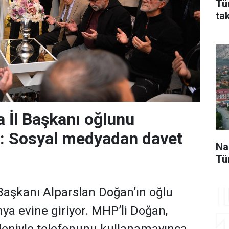
Tü
ta
 İl Başkanı oğlunu
r: Sosyal medyadan davet
Na
Tü
aşkanı Alparslan Doğan’ın oğlu
a evine giriyor. MHP’li Doğan,