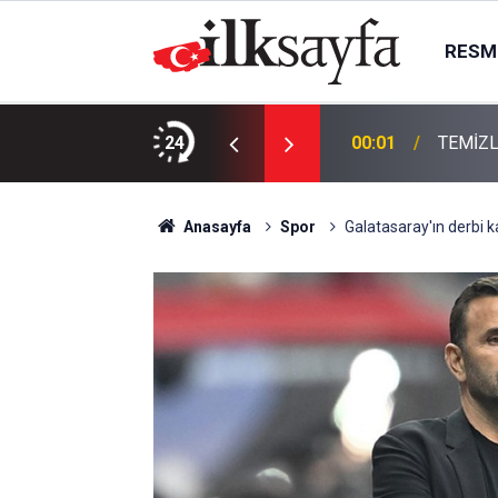
RESMI
KTIR
24
00:01
TEMİZL
Anasayfa
Spor
Galatasaray'ın derbi k