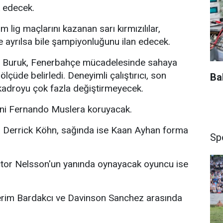
 edecek.
 lig maçlarını kazanan sarı kırmızılılar,
e ayrılsa bile şampiyonluğunu ilan edecek.
n Buruk, Fenerbahçe mücadelesinde sahaya
lçüde belirledi. Deneyimli çalıştırıcı, son
Ba
kadroyu çok fazla değiştirmeyecek.
sini Fernando Muslera koruyacak.
 Derrick Köhn, sağında ise Kaan Ayhan forma
Sp
tor Nelsson'un yanında oynayacak oyuncu ise
rim Bardakcı ve Davinson Sanchez arasında