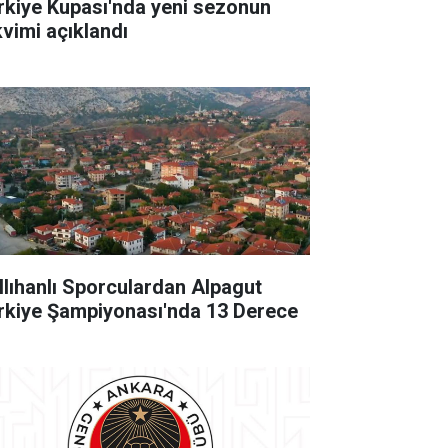
rkiye Kupası'nda yeni sezonun
kvimi açıklandı
llıhanlı Sporculardan Alpagut
rkiye Şampiyonası'nda 13 Derece