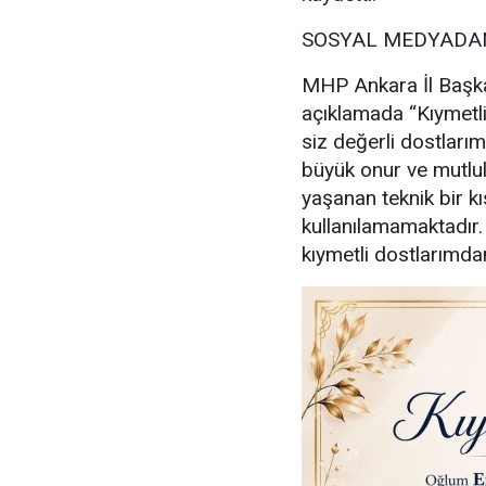
SOSYAL MEDYADAN
MHP Ankara İl Başka
açıklamada “Kıymetl
siz değerli dostlarım
büyük onur ve mutl
yaşanan teknik bir kı
kullanılamamaktadır
kıymetli dostlarımdan