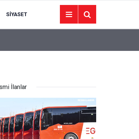
SIYASET
00:01
BAKIM VE ONARIM HİZMETİ ALINACAKTIR
smi İlanlar