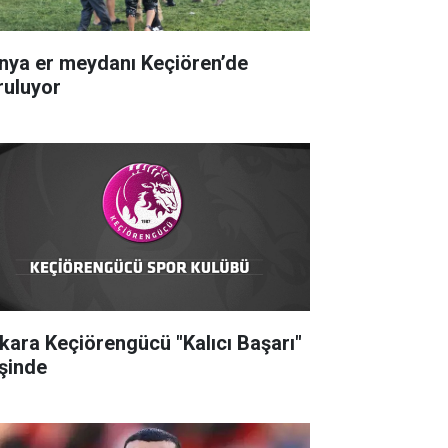
nya er meydanı Keçiören’de
ruluyor
kara Keçiörengücü "Kalıcı Başarı"
şinde