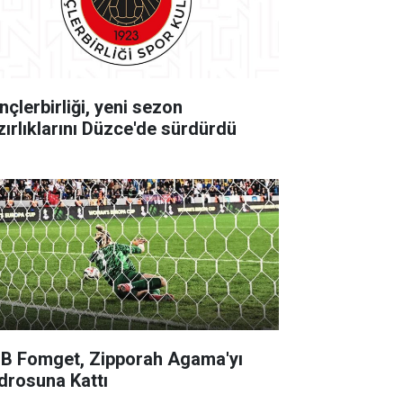
nçlerbirliği, yeni sezon
zırlıklarını Düzce'de sürdürdü
B Fomget, Zipporah Agama'yı
drosuna Kattı