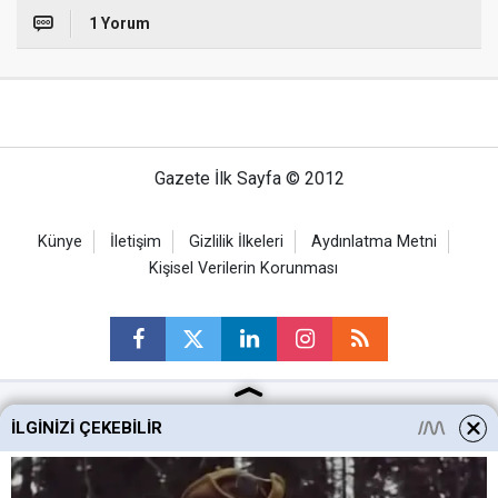
1 Yorum
Gazete İlk Sayfa © 2012
Künye
İletişim
Gizlilik İlkeleri
Aydınlatma Metni
Kişisel Verilerin Korunması
İLGINIZI ÇEKEBILIR
Ankara Haberleri
Keçiören Haberleri