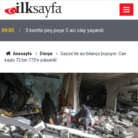
ı
09:03
5 kentte peş peşe 5 acı olay yaşandı
Anasayfa
Dünya
Gazze'de acı bilanço büyüyor: Can
kaybı 72 bin 773’e yükseldi!