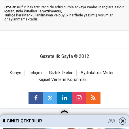
UYARI:
Küfür, hakaret, rencide edici cümleler veya imalar, inançlara saldırı
içeren, imla kuralları ile yazılmamış,
Türkçe karakter kullanılmayan ve büyük harflerle yazılmış yorumlar
onaylanmamaktadır.
Gazete İlk Sayfa © 2012
Künye
İletişim
Gizlilik İlkeleri
Aydınlatma Metni
Kişisel Verilerin Korunması
İLGINIZI ÇEKEBILIR
Ankara Haberleri