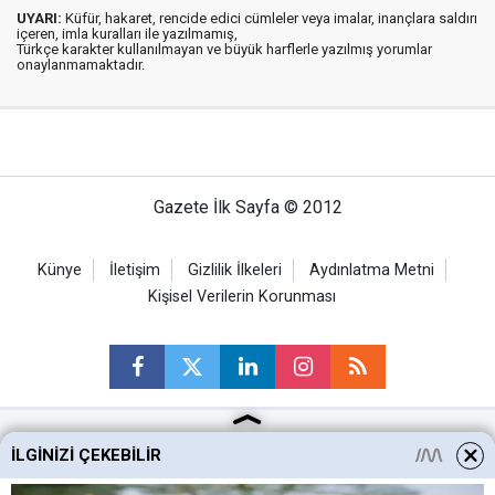
UYARI:
Küfür, hakaret, rencide edici cümleler veya imalar, inançlara saldırı
içeren, imla kuralları ile yazılmamış,
Türkçe karakter kullanılmayan ve büyük harflerle yazılmış yorumlar
onaylanmamaktadır.
Gazete İlk Sayfa © 2012
Künye
İletişim
Gizlilik İlkeleri
Aydınlatma Metni
Kişisel Verilerin Korunması
İLGINIZI ÇEKEBILIR
Ankara Haberleri