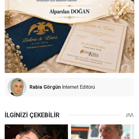
Rabia Görgün
İnternet Editörü