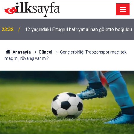
23:32
12 yaşındaki Ertuğrul hafriyat alınan gölette boğuldu
Anasayfa
Güncel
Gençlerbirliği Trabzonspor maçı tek
maç mı; rövanşı var mı?