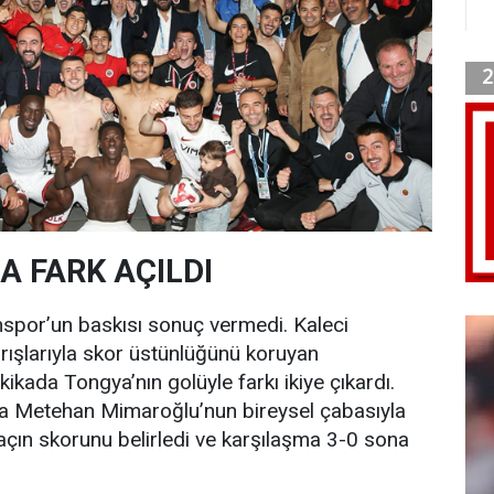
DA FARK AÇILDI
nspor’un baskısı sonuç vermedi. Kaleci
arışlarıyla skor üstünlüğünü koruyan
akikada Tongya’nın golüyle farkı ikiye çıkardı.
a Metehan Mimaroğlu’nun bireysel çabasıyla
çın skorunu belirledi ve karşılaşma 3-0 sona