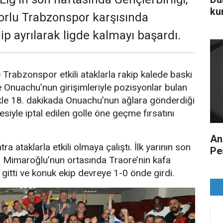
ku
rlu Trabzonspor karşısında
ip ayrılarak ligde kalmayı başardı.
Trabzonspor etkili ataklarla rakip kalede baskı
Onuachu’nun girişimleriyle pozisyonlar bulan
likle 18. dakikada Onuachu’nun ağlara gönderdiği
siyle iptal edilen golle öne geçme fırsatını
An
tra ataklarla etkili olmaya çalıştı. İlk yarının son
Pe
Mimaroğlu’nun ortasında Traore’nin kafa
 gitti ve konuk ekip devreye 1-0 önde girdi.