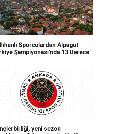
llıhanlı Sporculardan Alpagut
rkiye Şampiyonası'nda 13 Derece
nçlerbirliği, yeni sezon