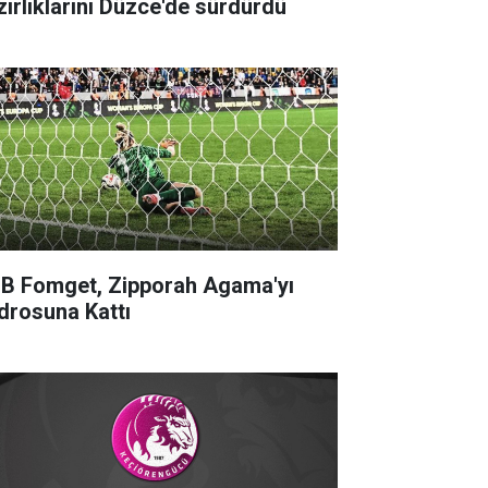
zırlıklarını Düzce'de sürdürdü
B Fomget, Zipporah Agama'yı
drosuna Kattı