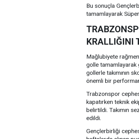
Bu sonuçla Gençlerbi
tamamlayarak Süper L
TRABZONSP
KRALLIĞINI
Mağlubiyete rağmen
golle tamamlayarak g
gollerle takımının s
önemli bir performa
Trabzonspor cephesi
kapatırken teknik eki
belirtildi. Takımın 
edildi.
Gençlerbirliği cephe