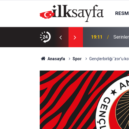
RESMI
ANLI İZLE! Hradec Kralove Beşiktaş maçı
24
19:11
Serinlem
Anasayfa
Spor
Gençlerbirliği ‘zor’u k