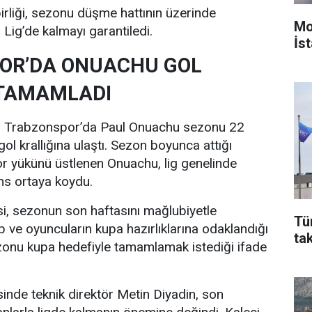
rliği, sezonu düşme hattının üzerinde
Mo
ig’de kalmayı garantiledi.
İst
OR’DA ONUACHU GOL
 TAMAMLADI
 Trabzonspor’da Paul Onuachu sezonu 22
ol krallığına ulaştı. Sezon boyunca attığı
kor yükünü üstlenen Onuachu, lig genelinde
ns ortaya koydu.
, sezonun son haftasını mağlubiyetle
Tü
p ve oyuncuların kupa hazırlıklarına odaklandığı
ta
sezonu kupa hedefiyle tamamlamak istediği ifade
sinde teknik direktör Metin Diyadin, son