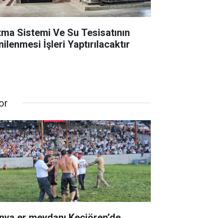
ıtma Sistemi Ve Su Tesisatının
ilenmesi İşleri Yaptırılacaktır
or
nya er meydanı Keçiören’de