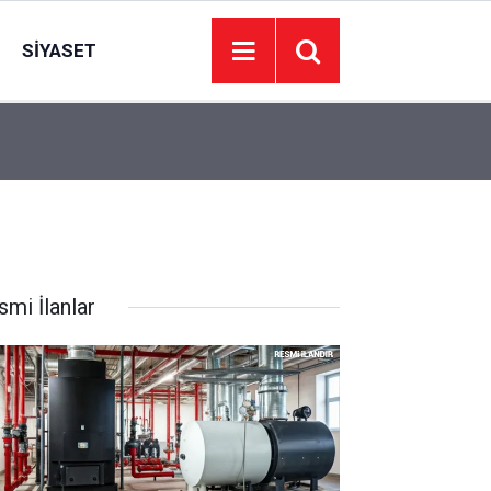
SIYASET
18:55
Mersin Erdemli'de 3,4 Büyüklüğünde Deprem
smi İlanlar