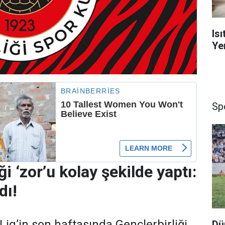
Is
Yen
Sp
ği ‘zor’u kolay şekilde yaptı:
dı!
ig’in son haftasında Gençlerbirliği,
Dü