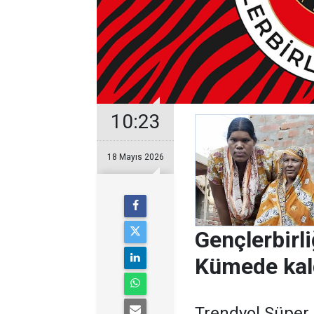
10:23
18 Mayıs 2026
Gençlerbirli
Kümede kal
Trendyol Süper L