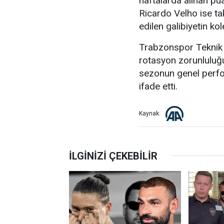
haftalarda alınan pu
Ricardo Velho ise ta
edilen galibiyetin kol
Trabzonspor Teknik 
rotasyon zorunluluğu
sezonun genel perfor
ifade etti.
Kaynak: