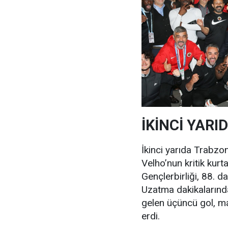
İKİNCİ YARI
İkinci yarıda Trabzo
Velho’nun kritik kurt
Gençlerbirliği, 88. d
Uzatma dakikalarınd
gelen üçüncü gol, ma
erdi.