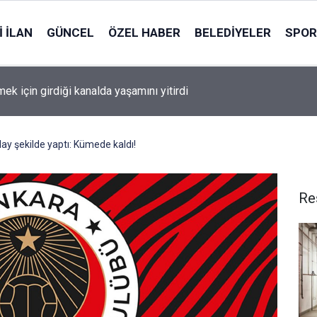
 İLAN
GÜNCEL
ÖZEL HABER
BELEDIYELER
SPOR
ek için girdiği kanalda yaşamını yitirdi
olay şekilde yaptı: Kümede kaldı!
Re